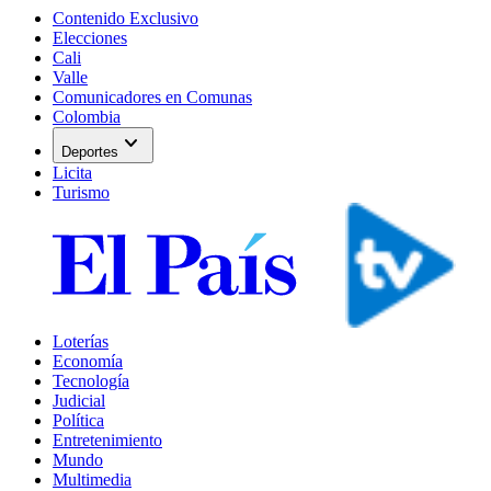
Contenido Exclusivo
Elecciones
Cali
Valle
Comunicadores en Comunas
Colombia
expand_more
Deportes
Licita
Turismo
Loterías
Economía
Tecnología
Judicial
Política
Entretenimiento
Mundo
Multimedia