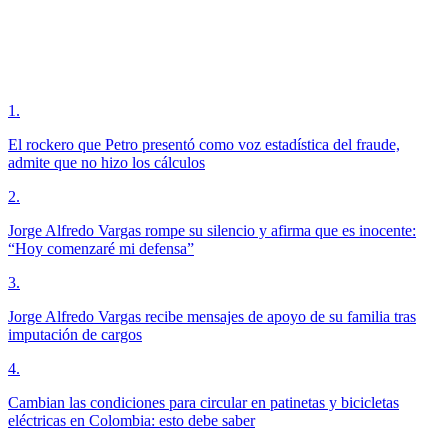
1
.
El rockero que Petro presentó como voz estadística del fraude,
admite que no hizo los cálculos
2
.
Jorge Alfredo Vargas rompe su silencio y afirma que es inocente:
“Hoy comenzaré mi defensa”
3
.
Jorge Alfredo Vargas recibe mensajes de apoyo de su familia tras
imputación de cargos
4
.
Cambian las condiciones para circular en patinetas y bicicletas
eléctricas en Colombia: esto debe saber