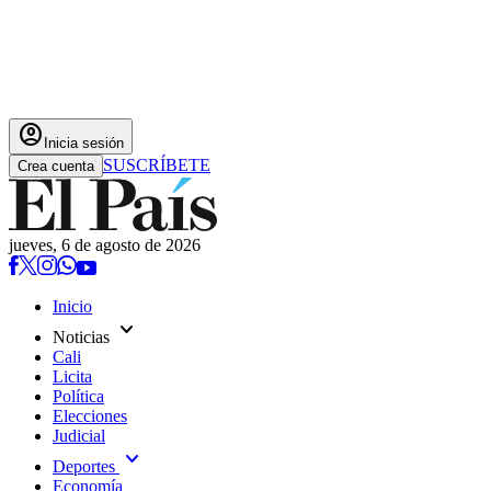
account_circle
Inicia sesión
SUSCRÍBETE
Crea cuenta
jueves, 6 de agosto de 2026
Inicio
expand_more
Noticias
Cali
Licita
Política
Elecciones
Judicial
expand_more
Deportes
Economía