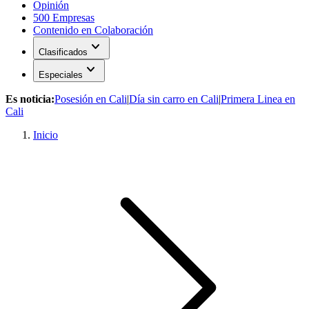
Opinión
500 Empresas
Contenido en Colaboración
expand_more
Clasificados
expand_more
Especiales
Es noticia:
Posesión en Cali
|
Día sin carro en Cali
|
Primera Linea en
Cali
Inicio