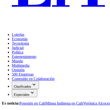
Loterías
Economía
Tecnología
Judicial
Política
Entretenimiento
Mundo
Multimedia
Opinión
500 Empresas
Contenido en Colaboración
expand_more
Clasificados
expand_more
Especiales
Es noticia:
Posesión en Cali
|
Minga Indígena en Cali
|
Verónica Alcocer