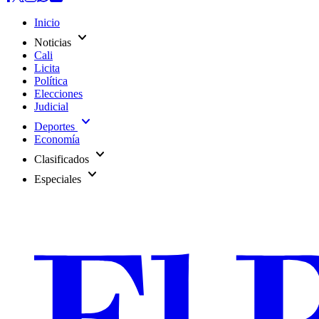
Inicio
expand_more
Noticias
Cali
Licita
Política
Elecciones
Judicial
expand_more
Deportes
Economía
expand_more
Clasificados
expand_more
Especiales