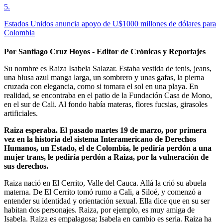
5
.
Estados Unidos anuncia apoyo de U$1000 millones de dólares para
Colombia
Por Santiago Cruz Hoyos - Editor de Crónicas y Reportajes
Su nombre es Raiza Isabela Salazar. Estaba vestida de tenis, jeans,
una blusa azul manga larga, un sombrero y unas gafas, la pierna
cruzada con elegancia, como si tomara el sol en una playa. En
realidad, se encontraba en el patio de la Fundación Casa de Mono,
en el sur de Cali. Al fondo había materas, flores fucsias, girasoles
artificiales.
Raiza esperaba. El pasado martes 19 de marzo, por primera
vez en la historia del sistema Interamericano de Derechos
Humanos, un Estado, el de Colombia, le pediría perdón a una
mujer trans, le pediría perdón a Raiza, por la vulneración de
sus derechos.
Raiza nació en El Cerrito, Valle del Cauca. Allá la crió su abuela
materna. De El Cerrito tomó rumo a Cali, a Siloé, y comenzó a
entender su identidad y orientación sexual. Ella dice que en su ser
habitan dos personajes. Raiza, por ejemplo, es muy amiga de
Isabela. Raiza es empalagosa; Isabela en cambio es seria. Raiza ha