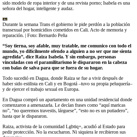
sido modelo de ropa interior y de una revista porno; Isabela es una
señora del hogar, inteligente y audaz.
Durante la semana Trans el gobierno le pide perdón a la población
transexual por homicidios cometidos en Cali. Acto de memoria y
reparación.
| Foto:
Bernardo Peña
“Soy tierna, soy afable, muy tratable, me comunico con todo el
mundo, yo difícilmente ofendo a alguien a no ser que me sienta
agredida”, dice Raiza Isabela. Y sin embargo, personas
vinculadas con el paramilitarismo le dispararon en la cabeza
con balas de salva para que se fuera de su hogar.
Todo sucedió en Dagua, donde Raiza se fue a vivir después de
haber sido estilista en Cali y en Bogotá –tuvo su propia peluquería–
y de ejercer el trabajo sexual en Europa.
En Dagua compró un apartamento en una unidad residencial donde
comenzaron a amenazarla. Le decían frases como “aquí maricas
no”, “no queremos travestis, lárguese”, “esto no es un putiadero”,
hasta que le dispararon.
Raiza, activista de la comunidad Lgbtiq+, acudió al Estado para
pedir protección. No la escucharon. Ni siquiera le recibieron sus