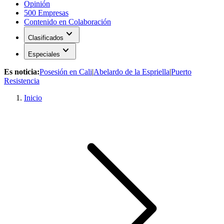
Opinión
500 Empresas
Contenido en Colaboración
expand_more
Clasificados
expand_more
Especiales
Es noticia:
Posesión en Cali
|
Abelardo de la Espriella
|
Puerto
Resistencia
Inicio