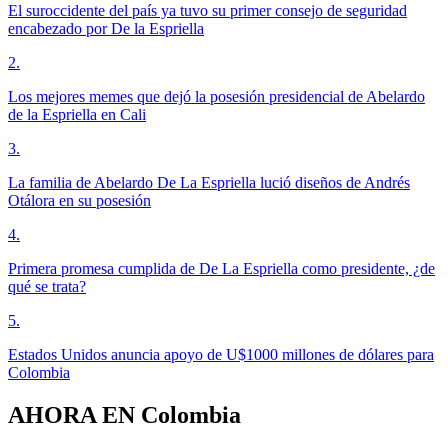
El suroccidente del país ya tuvo su primer consejo de seguridad
encabezado por De la Espriella
2
.
Los mejores memes que dejó la posesión presidencial de Abelardo
de la Espriella en Cali
3
.
La familia de Abelardo De La Espriella lució diseños de Andrés
Otálora en su posesión
4
.
Primera promesa cumplida de De La Espriella como presidente, ¿de
qué se trata?
5
.
Estados Unidos anuncia apoyo de U$1000 millones de dólares para
Colombia
AHORA EN
Colombia