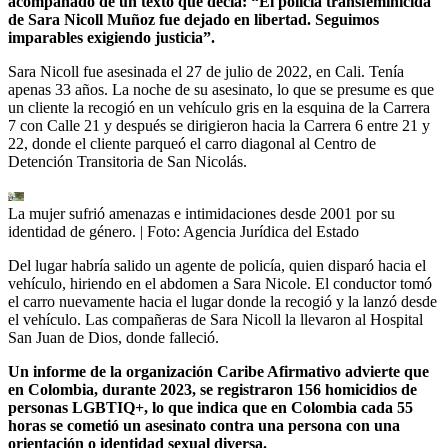
acompañado de un texto que decía: “El policía transfeminicida
de Sara Nicoll Muñoz fue dejado en libertad. Seguimos
imparables exigiendo justicia”.
Sara Nicoll fue asesinada el 27 de julio de 2022, en Cali. Tenía
apenas 33 años. La noche de su asesinato, lo que se presume es que
un cliente la recogió en un vehículo gris en la esquina de la Carrera
7 con Calle 21 y después se dirigieron hacia la Carrera 6 entre 21 y
22, donde el cliente parqueó el carro diagonal al Centro de
Detención Transitoria de San Nicolás.
La mujer sufrió amenazas e intimidaciones desde 2001 por su
identidad de género.
| Foto:
Agencia Jurídica del Estado
Del lugar habría salido un agente de policía, quien disparó hacia el
vehículo, hiriendo en el abdomen a Sara Nicole. El conductor tomó
el carro nuevamente hacia el lugar donde la recogió y la lanzó desde
el vehículo. Las compañeras de Sara Nicoll la llevaron al Hospital
San Juan de Dios, donde falleció.
Un informe de la organización Caribe Afirmativo advierte que
en Colombia, durante 2023, se registraron 156 homicidios de
personas LGBTIQ+, lo que indica que en Colombia cada 55
horas se cometió un asesinato contra una persona con una
orientación o identidad sexual diversa.