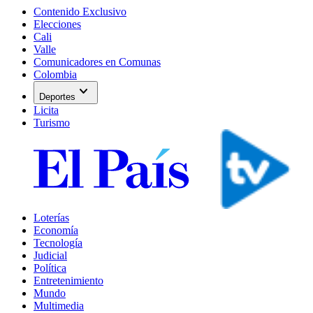
Contenido Exclusivo
Elecciones
Cali
Valle
Comunicadores en Comunas
Colombia
expand_more
Deportes
Licita
Turismo
Loterías
Economía
Tecnología
Judicial
Política
Entretenimiento
Mundo
Multimedia