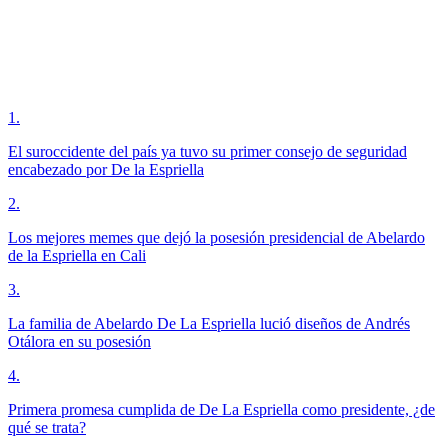
1
.
El suroccidente del país ya tuvo su primer consejo de seguridad
encabezado por De la Espriella
2
.
Los mejores memes que dejó la posesión presidencial de Abelardo
de la Espriella en Cali
3
.
La familia de Abelardo De La Espriella lució diseños de Andrés
Otálora en su posesión
4
.
Primera promesa cumplida de De La Espriella como presidente, ¿de
qué se trata?