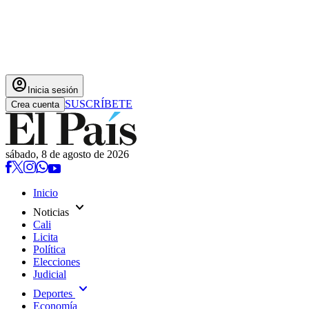
account_circle
Inicia sesión
SUSCRÍBETE
Crea cuenta
sábado, 8 de agosto de 2026
Inicio
expand_more
Noticias
Cali
Licita
Política
Elecciones
Judicial
expand_more
Deportes
Economía