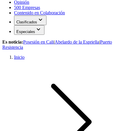
Opinión
500 Empresas
Contenido en Colaboración
expand_more
Clasificados
expand_more
Especiales
Es noticia:
Posesión en Cali
|
Abelardo de la Espriella
|
Puerto
Resistencia
Inicio