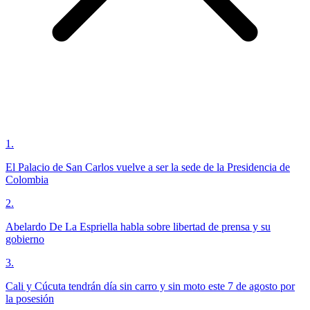
1
.
El Palacio de San Carlos vuelve a ser la sede de la Presidencia de
Colombia
2
.
Abelardo De La Espriella habla sobre libertad de prensa y su
gobierno
3
.
Cali y Cúcuta tendrán día sin carro y sin moto este 7 de agosto por
la posesión