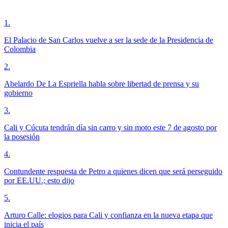
1
.
El Palacio de San Carlos vuelve a ser la sede de la Presidencia de
Colombia
2
.
Abelardo De La Espriella habla sobre libertad de prensa y su
gobierno
3
.
Cali y Cúcuta tendrán día sin carro y sin moto este 7 de agosto por
la posesión
4
.
Contundente respuesta de Petro a quienes dicen que será perseguido
por EE.UU.; esto dijo
5
.
Arturo Calle: elogios para Cali y confianza en la nueva etapa que
inicia el país