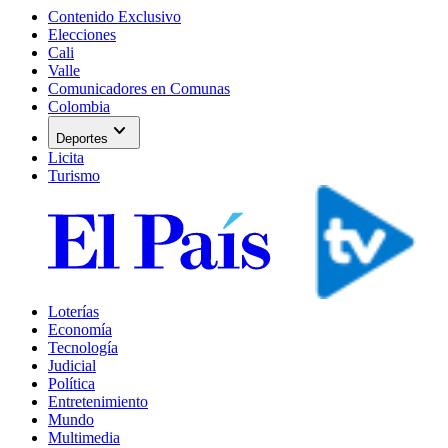
Contenido Exclusivo
Elecciones
Cali
Valle
Comunicadores en Comunas
Colombia
expand_more
Deportes
Licita
Turismo
Loterías
Economía
Tecnología
Judicial
Política
Entretenimiento
Mundo
Multimedia