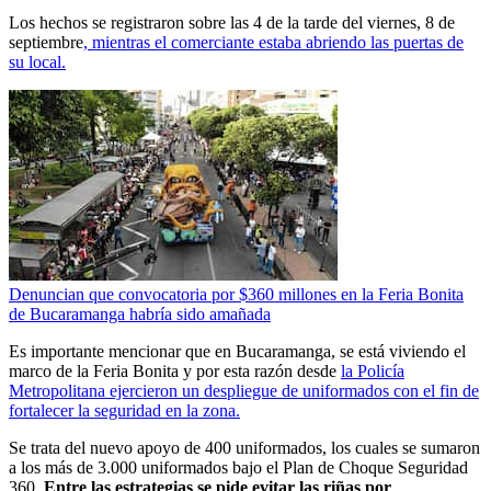
Los hechos se registraron sobre las 4 de la tarde del viernes, 8 de
septiembre
, mientras el comerciante estaba abriendo las puertas de
su local.
Denuncian que convocatoria por $360 millones en la Feria Bonita
de Bucaramanga habría sido amañada
Es importante mencionar que en Bucaramanga, se está viviendo el
marco de la Feria Bonita y por esta razón desde
la Policía
Metropolitana ejercieron un despliegue de uniformados con el fin de
fortalecer la seguridad en la zona.
Se trata del nuevo apoyo de 400 uniformados, los cuales se sumaron
a los más de 3.000 uniformados bajo el Plan de Choque Seguridad
360.
Entre las estrategias se pide evitar las riñas por