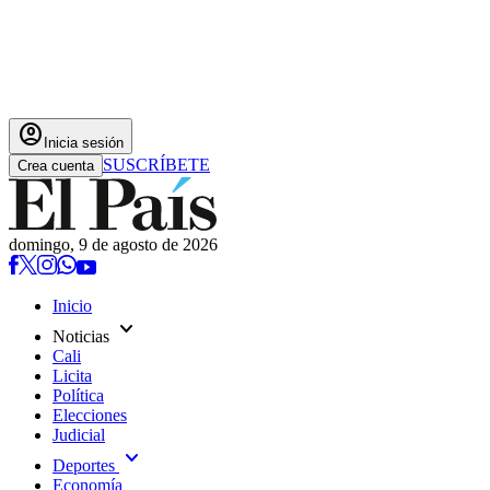
account_circle
Inicia sesión
SUSCRÍBETE
Crea cuenta
domingo, 9 de agosto de 2026
Inicio
expand_more
Noticias
Cali
Licita
Política
Elecciones
Judicial
expand_more
Deportes
Economía