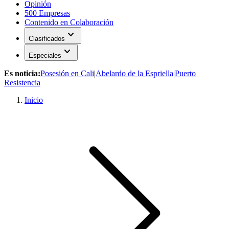
Opinión
500 Empresas
Contenido en Colaboración
expand_more
Clasificados
expand_more
Especiales
Es noticia:
Posesión en Cali
|
Abelardo de la Espriella
|
Puerto
Resistencia
Inicio