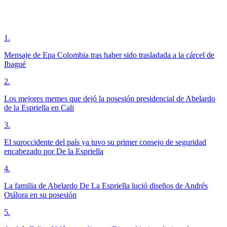
1
.
Mensaje de Epa Colombia tras haber sido trasladada a la cárcel de
Ibagué
2
.
Los mejores memes que dejó la posesión presidencial de Abelardo
de la Espriella en Cali
3
.
El suroccidente del país ya tuvo su primer consejo de seguridad
encabezado por De la Espriella
4
.
La familia de Abelardo De La Espriella lució diseños de Andrés
Otálora en su posesión
5
.