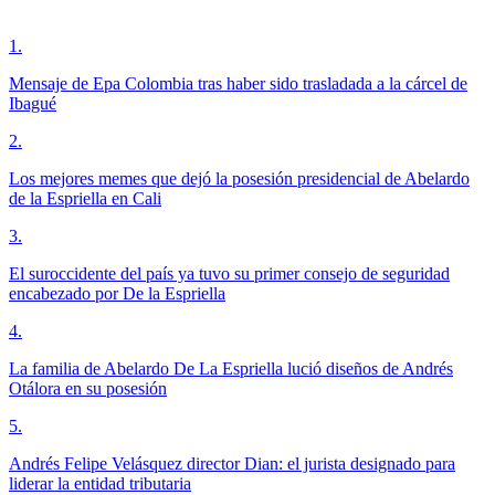
1
.
Mensaje de Epa Colombia tras haber sido trasladada a la cárcel de
Ibagué
2
.
Los mejores memes que dejó la posesión presidencial de Abelardo
de la Espriella en Cali
3
.
El suroccidente del país ya tuvo su primer consejo de seguridad
encabezado por De la Espriella
4
.
La familia de Abelardo De La Espriella lució diseños de Andrés
Otálora en su posesión
5
.
Andrés Felipe Velásquez director Dian: el jurista designado para
liderar la entidad tributaria