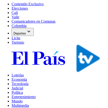
Contenido Exclusivo
Elecciones
Cali
Valle
Comunicadores en Comunas
Colombia
expand_more
Deportes
Licita
Turismo
Loterías
Economía
Tecnología
Judicial
Política
Entretenimiento
Mundo
Multimedia