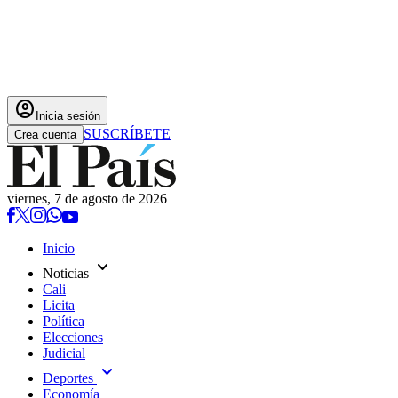
account_circle
Inicia sesión
SUSCRÍBETE
Crea cuenta
viernes, 7 de agosto de 2026
Inicio
expand_more
Noticias
Cali
Licita
Política
Elecciones
Judicial
expand_more
Deportes
Economía