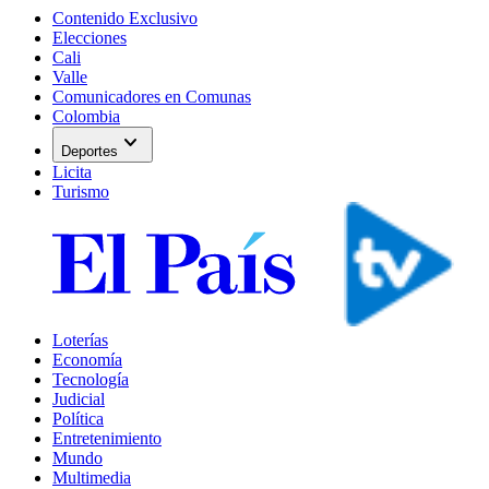
Contenido Exclusivo
Elecciones
Cali
Valle
Comunicadores en Comunas
Colombia
expand_more
Deportes
Licita
Turismo
Loterías
Economía
Tecnología
Judicial
Política
Entretenimiento
Mundo
Multimedia