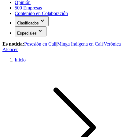
Opinión
500 Empresas
Contenido en Colaboración
expand_more
Clasificados
expand_more
Especiales
Es noticia:
Posesión en Cali
|
Minga Indígena en Cali
|
Verónica
Alcocer
Inicio