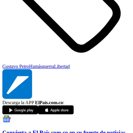
Gustavo Petro
Hamás
guerra
Libertad
Descarga la APP
ElPaís.com.co
:
Convierta a
El País
.com.co
en su fuente de noticias