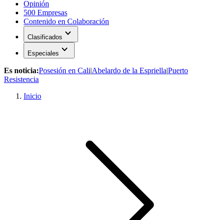
Opinión
500 Empresas
Contenido en Colaboración
expand_more
Clasificados
expand_more
Especiales
Es noticia:
Posesión en Cali
|
Abelardo de la Espriella
|
Puerto
Resistencia
Inicio