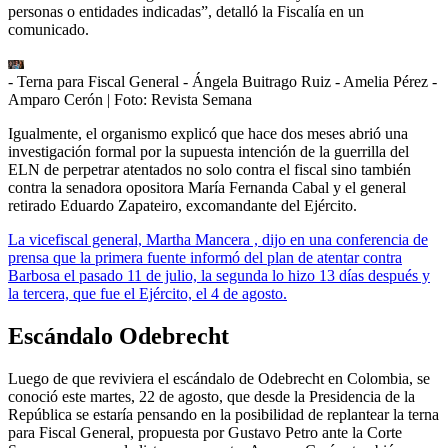
personas o entidades indicadas”, detalló la Fiscalía en un
comunicado.
- Terna para Fiscal General - Ángela Buitrago Ruiz - Amelia Pérez -
Amparo Cerón
| Foto:
Revista Semana
Igualmente, el organismo explicó que hace dos meses abrió una
investigación formal por la supuesta intención de la guerrilla del
ELN de perpetrar atentados no solo contra el fiscal sino también
contra la senadora opositora María Fernanda Cabal y el general
retirado Eduardo Zapateiro, excomandante del Ejército.
La vicefiscal general, Martha Mancera , dijo en una conferencia de
prensa que la primera fuente informó del plan de atentar contra
Barbosa el pasado 11 de julio, la segunda lo hizo 13 días después y
la tercera, que fue el Ejército, el 4 de agosto.
Escándalo Odebrecht
Luego de que reviviera el escándalo de Odebrecht en Colombia, se
conoció este martes, 22 de agosto, que desde la Presidencia de la
República se estaría pensando en la posibilidad de replantear la terna
para Fiscal General, propuesta por Gustavo Petro ante la Corte