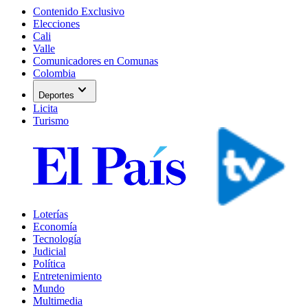
Contenido Exclusivo
Elecciones
Cali
Valle
Comunicadores en Comunas
Colombia
expand_more
Deportes
Licita
Turismo
Loterías
Economía
Tecnología
Judicial
Política
Entretenimiento
Mundo
Multimedia