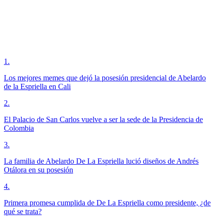
1
.
Los mejores memes que dejó la posesión presidencial de Abelardo
de la Espriella en Cali
2
.
El Palacio de San Carlos vuelve a ser la sede de la Presidencia de
Colombia
3
.
La familia de Abelardo De La Espriella lució diseños de Andrés
Otálora en su posesión
4
.
Primera promesa cumplida de De La Espriella como presidente, ¿de
qué se trata?