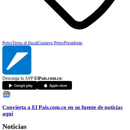
Petro
Terna al fiscal
Gustavo Petro
Presidente
Descarga la APP
ElPaís.com.co
:
Convierta a
El País
.com.co
en su fuente de noticias
aquí
Noticias