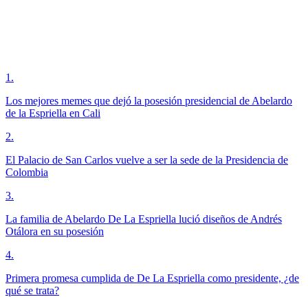
1
.
Los mejores memes que dejó la posesión presidencial de Abelardo
de la Espriella en Cali
2
.
El Palacio de San Carlos vuelve a ser la sede de la Presidencia de
Colombia
3
.
La familia de Abelardo De La Espriella lució diseños de Andrés
Otálora en su posesión
4
.
Primera promesa cumplida de De La Espriella como presidente, ¿de
qué se trata?