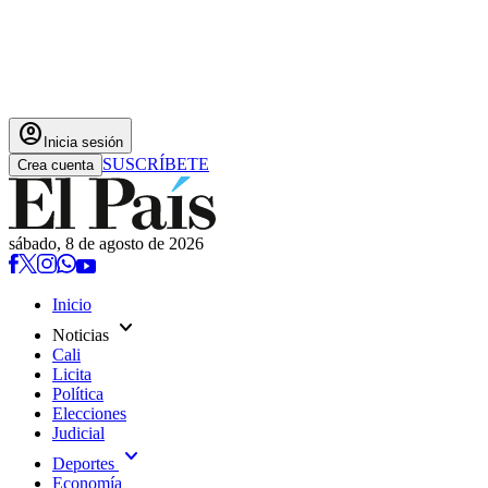
account_circle
Inicia sesión
SUSCRÍBETE
Crea cuenta
sábado, 8 de agosto de 2026
Inicio
expand_more
Noticias
Cali
Licita
Política
Elecciones
Judicial
expand_more
Deportes
Economía