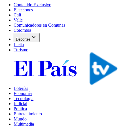
Contenido Exclusivo
Elecciones
Cali
Valle
Comunicadores en Comunas
Colombia
expand_more
Deportes
Licita
Turismo
Loterías
Economía
Tecnología
Judicial
Política
Entretenimiento
Mundo
Multimedia