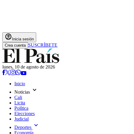
account_circle
Inicia sesión
SUSCRÍBETE
Crea cuenta
lunes, 10 de agosto de 2026
Inicio
expand_more
Noticias
Cali
Licita
Política
Elecciones
Judicial
expand_more
Deportes
Economía