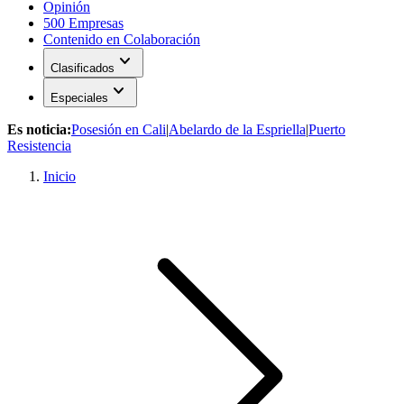
Opinión
500 Empresas
Contenido en Colaboración
expand_more
Clasificados
expand_more
Especiales
Es noticia:
Posesión en Cali
|
Abelardo de la Espriella
|
Puerto
Resistencia
Inicio