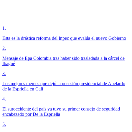
1
.
Esta es la drástica reforma del Inpec que evalúa el nuevo Gobierno
2
.
Mensaje de Epa Colombia tras haber sido trasladada a la cárcel de
Ibagué
3
.
Los mejores memes que dejó la posesión presidencial de Abelardo
de la Espriella en Cali
4
.
El suroccidente del país ya tuvo su primer consejo de seguridad
encabezado por De la Espriella
5
.