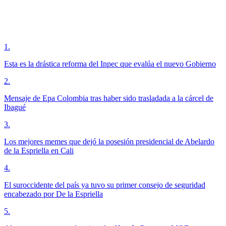
1
.
Esta es la drástica reforma del Inpec que evalúa el nuevo Gobierno
2
.
Mensaje de Epa Colombia tras haber sido trasladada a la cárcel de
Ibagué
3
.
Los mejores memes que dejó la posesión presidencial de Abelardo
de la Espriella en Cali
4
.
El suroccidente del país ya tuvo su primer consejo de seguridad
encabezado por De la Espriella
5
.