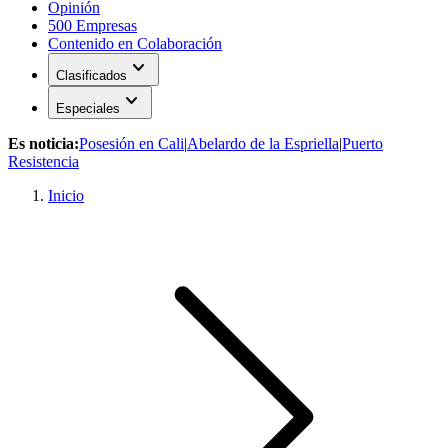
Opinión
500 Empresas
Contenido en Colaboración
expand_more
Clasificados
expand_more
Especiales
Es noticia:
Posesión en Cali
|
Abelardo de la Espriella
|
Puerto
Resistencia
Inicio