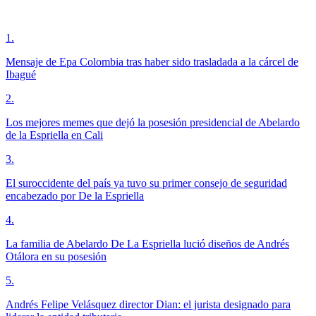
1
.
Mensaje de Epa Colombia tras haber sido trasladada a la cárcel de
Ibagué
2
.
Los mejores memes que dejó la posesión presidencial de Abelardo
de la Espriella en Cali
3
.
El suroccidente del país ya tuvo su primer consejo de seguridad
encabezado por De la Espriella
4
.
La familia de Abelardo De La Espriella lució diseños de Andrés
Otálora en su posesión
5
.
Andrés Felipe Velásquez director Dian: el jurista designado para