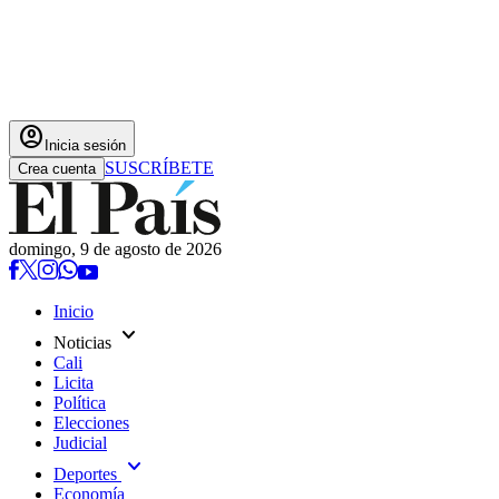
account_circle
Inicia sesión
SUSCRÍBETE
Crea cuenta
domingo, 9 de agosto de 2026
Inicio
expand_more
Noticias
Cali
Licita
Política
Elecciones
Judicial
expand_more
Deportes
Economía