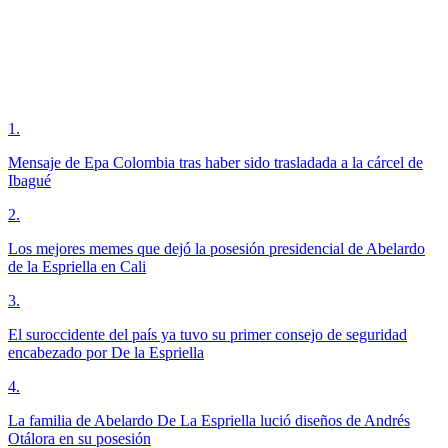
1
.
Mensaje de Epa Colombia tras haber sido trasladada a la cárcel de
Ibagué
2
.
Los mejores memes que dejó la posesión presidencial de Abelardo
de la Espriella en Cali
3
.
El suroccidente del país ya tuvo su primer consejo de seguridad
encabezado por De la Espriella
4
.
La familia de Abelardo De La Espriella lució diseños de Andrés
Otálora en su posesión