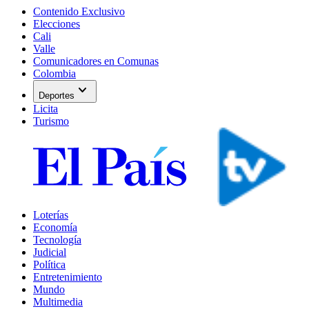
Contenido Exclusivo
Elecciones
Cali
Valle
Comunicadores en Comunas
Colombia
expand_more
Deportes
Licita
Turismo
Loterías
Economía
Tecnología
Judicial
Política
Entretenimiento
Mundo
Multimedia