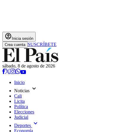
account_circle
Inicia sesión
SUSCRÍBETE
Crea cuenta
sábado, 8 de agosto de 2026
Inicio
expand_more
Noticias
Cali
Licita
Política
Elecciones
Judicial
expand_more
Deportes
Economía