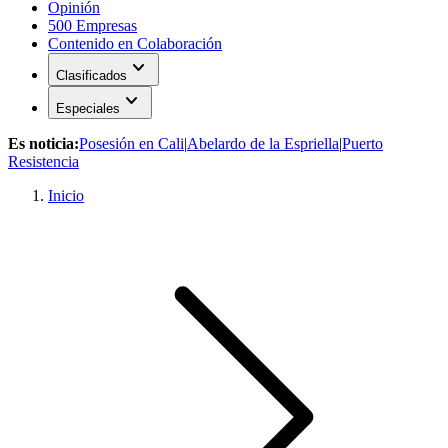
Opinión
500 Empresas
Contenido en Colaboración
expand_more
Clasificados
expand_more
Especiales
Es noticia:
Posesión en Cali
|
Abelardo de la Espriella
|
Puerto
Resistencia
Inicio