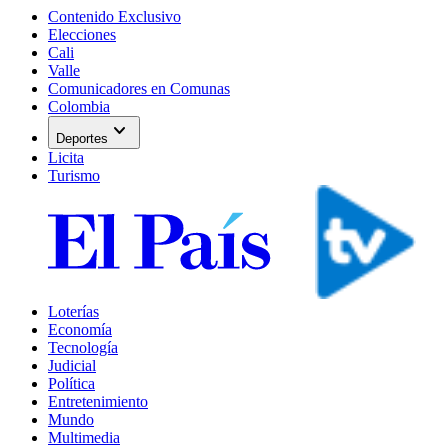
Contenido Exclusivo
Elecciones
Cali
Valle
Comunicadores en Comunas
Colombia
expand_more
Deportes
Licita
Turismo
Loterías
Economía
Tecnología
Judicial
Política
Entretenimiento
Mundo
Multimedia