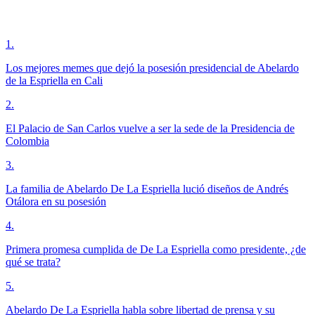
1
.
Los mejores memes que dejó la posesión presidencial de Abelardo
de la Espriella en Cali
2
.
El Palacio de San Carlos vuelve a ser la sede de la Presidencia de
Colombia
3
.
La familia de Abelardo De La Espriella lució diseños de Andrés
Otálora en su posesión
4
.
Primera promesa cumplida de De La Espriella como presidente, ¿de
qué se trata?
5
.
Abelardo De La Espriella habla sobre libertad de prensa y su