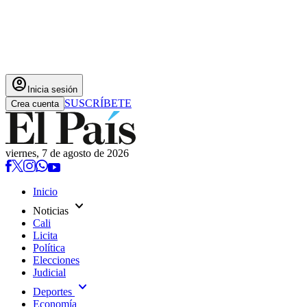
account_circle
Inicia sesión
SUSCRÍBETE
Crea cuenta
viernes, 7 de agosto de 2026
Inicio
expand_more
Noticias
Cali
Licita
Política
Elecciones
Judicial
expand_more
Deportes
Economía