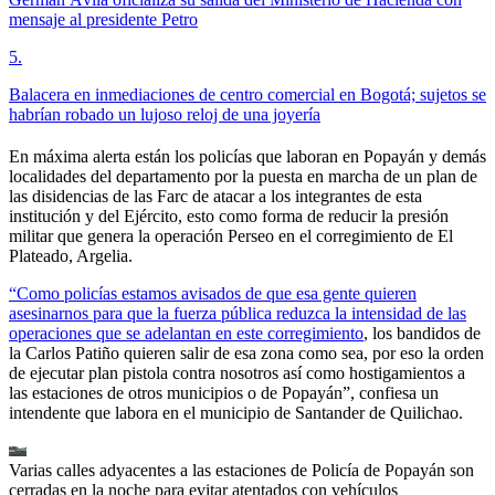
mensaje al presidente Petro
5
.
Balacera en inmediaciones de centro comercial en Bogotá; sujetos se
habrían robado un lujoso reloj de una joyería
En máxima alerta están los policías que laboran en Popayán y demás
localidades del departamento por la puesta en marcha de un plan de
las disidencias de las Farc de atacar a los integrantes de esta
institución y del Ejército, esto como forma de reducir la presión
militar que genera la operación Perseo en el corregimiento de El
Plateado, Argelia.
“Como policías estamos avisados de que esa gente quieren
asesinarnos para que la fuerza pública reduzca la intensidad de las
operaciones que se adelantan en este corregimiento
, los bandidos de
la Carlos Patiño quieren salir de esa zona como sea, por eso la orden
de ejecutar plan pistola contra nosotros así como hostigamientos a
las estaciones de otros municipios o de Popayán”, confiesa un
intendente que labora en el municipio de Santander de Quilichao.
Varias calles adyacentes a las estaciones de Policía de Popayán son
cerradas en la noche para evitar atentados con vehículos