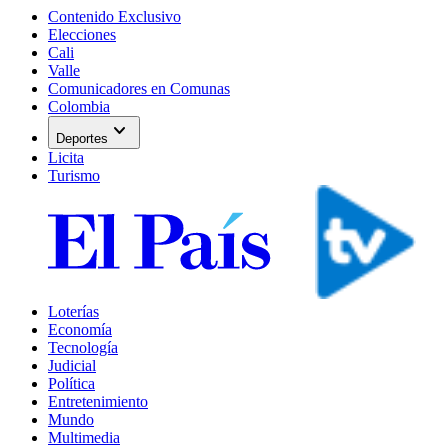
Contenido Exclusivo
Elecciones
Cali
Valle
Comunicadores en Comunas
Colombia
expand_more
Deportes
Licita
Turismo
Loterías
Economía
Tecnología
Judicial
Política
Entretenimiento
Mundo
Multimedia