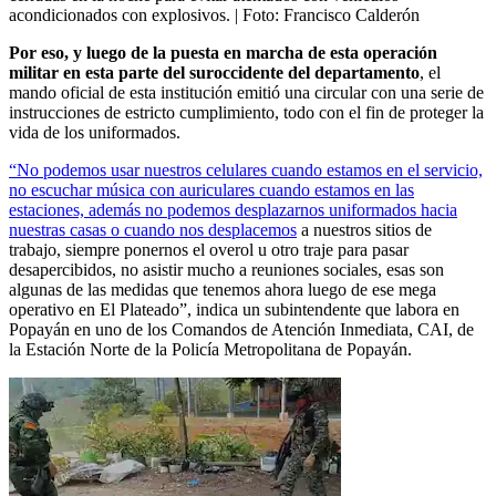
acondicionados con explosivos.
| Foto:
Francisco Calderón
Por eso, y luego de la puesta en marcha de esta operación
militar en esta parte del suroccidente del departamento
, el
mando oficial de esta institución emitió una circular con una serie de
instrucciones de estricto cumplimiento, todo con el fin de proteger la
vida de los uniformados.
“No podemos usar nuestros celulares cuando estamos en el servicio,
no escuchar música con auriculares cuando estamos en las
estaciones, además no podemos desplazarnos uniformados hacia
nuestras casas o cuando nos desplacemos
a nuestros sitios de
trabajo, siempre ponernos el overol u otro traje para pasar
desapercibidos, no asistir mucho a reuniones sociales, esas son
algunas de las medidas que tenemos ahora luego de ese mega
operativo en El Plateado”, indica un subintendente que labora en
Popayán en uno de los Comandos de Atención Inmediata, CAI, de
la Estación Norte de la Policía Metropolitana de Popayán.