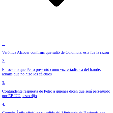
1
.
Verónica Alcocer confirma que salió de Colombia; esta fue la razón
2
.
El rockero que Petro presentó como voz estadística del fraude,
admite que no hizo los cálculos
3
.
Contundente respuesta de Petro a quienes dicen que será perseguido
por EE.UU.; esto dijo
4
.
Germán Ávila oficializa su salida del Ministerio de Hacienda con