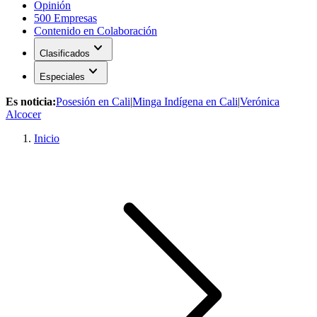
Opinión
500 Empresas
Contenido en Colaboración
expand_more
Clasificados
expand_more
Especiales
Es noticia:
Posesión en Cali
|
Minga Indígena en Cali
|
Verónica
Alcocer
Inicio