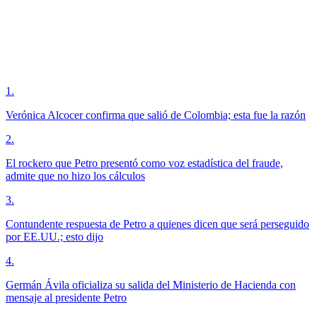
1
.
Verónica Alcocer confirma que salió de Colombia; esta fue la razón
2
.
El rockero que Petro presentó como voz estadística del fraude,
admite que no hizo los cálculos
3
.
Contundente respuesta de Petro a quienes dicen que será perseguido
por EE.UU.; esto dijo
4
.
Germán Ávila oficializa su salida del Ministerio de Hacienda con
mensaje al presidente Petro