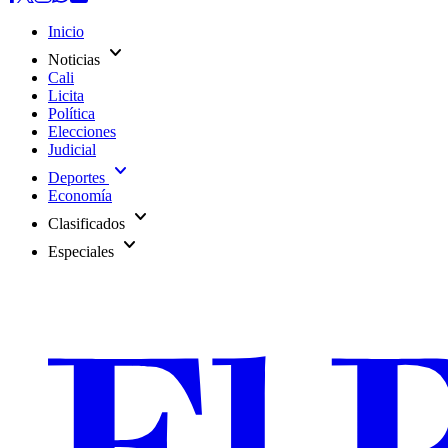
Inicio
expand_more
Noticias
Cali
Licita
Política
Elecciones
Judicial
expand_more
Deportes
Economía
expand_more
Clasificados
expand_more
Especiales