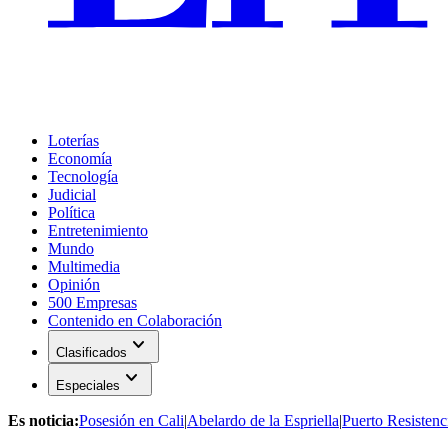
Loterías
Economía
Tecnología
Judicial
Política
Entretenimiento
Mundo
Multimedia
Opinión
500 Empresas
Contenido en Colaboración
expand_more
Clasificados
expand_more
Especiales
Es noticia:
Posesión en Cali
|
Abelardo de la Espriella
|
Puerto Resistenc