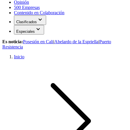
Opinión
500 Empresas
Contenido en Colaboración
expand_more
Clasificados
expand_more
Especiales
Es noticia:
Posesión en Cali
|
Abelardo de la Espriella
|
Puerto
Resistencia
Inicio