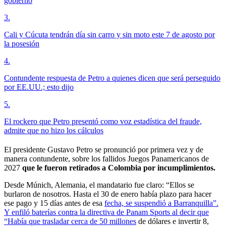
gobierno
3
.
Cali y Cúcuta tendrán día sin carro y sin moto este 7 de agosto por
la posesión
4
.
Contundente respuesta de Petro a quienes dicen que será perseguido
por EE.UU.; esto dijo
5
.
El rockero que Petro presentó como voz estadística del fraude,
admite que no hizo los cálculos
El presidente Gustavo Petro se pronunció por primera vez y de
manera contundente, sobre los fallidos Juegos Panamericanos de
2027
que le fueron retirados a Colombia por incumplimientos.
Desde Múnich, Alemania, el mandatario fue claro: “Ellos se
burlaron de nosotros. Hasta el 30 de enero había plazo para hacer
ese pago y 15 días antes de esa
fecha, se suspendió a Barranquilla”.
Y enfiló baterías contra la directiva de Panam Sports al decir que
“Había que trasladar cerca de 50 millones
de dólares e invertir 8,