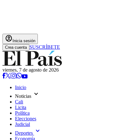
account_circle
Inicia sesión
SUSCRÍBETE
Crea cuenta
viernes, 7 de agosto de 2026
Inicio
expand_more
Noticias
Cali
Licita
Política
Elecciones
Judicial
expand_more
Deportes
Economía