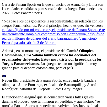
Carta de Panam Sports en la que anuncia que Asunción y Lima son
las ciudades candidatas para ser sede de los Juegos Panamericanos
2027
| Foto:
Panam Sports.
“Nos cae a los dos gobiernos la responsabilidad en relación con los
Juegos Panamericanos. Pero el principal hecho es que, sin vencerse
el plazo fijado por mi gobierno y el presidente de Panam Sports, éste
unilateralmente rompió el compromiso con Barranquilla, después de
recibir millones de dólares del erario barranquillero”, mencionó
Petro el pasado sábado 3 de febrero.
Además, en su momento, el presidente del
Comité Olímpico
Colombiano, Ciro Solano también criticó las decisiones del
organizador del evento: Estoy muy triste por la pérdida de los
Juegos Panamericanos.
Los juegos tenían un significado muy
grande para el deporte colombiano, para el país”.
Neven Ilic, presidente de Panam Sports, entregando la bandera
olímpica a Jaime Pumarejo, exalcalde de Barranquilla, y Astrid
Rodríguez, Ministra del Deporte
| Foto:
Getty Images
El funcionario aseguró que se cometieron varias fallas graves
durante el proceso, que terminaron en pérdidas, y que incluso “se
rogó” a Panam Sports para pedir que volvieran los Juegos al país.