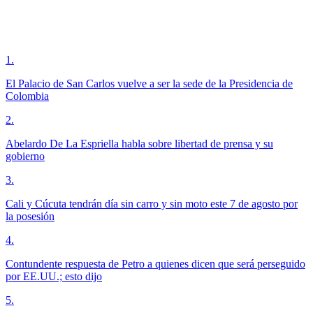
1
.
El Palacio de San Carlos vuelve a ser la sede de la Presidencia de
Colombia
2
.
Abelardo De La Espriella habla sobre libertad de prensa y su
gobierno
3
.
Cali y Cúcuta tendrán día sin carro y sin moto este 7 de agosto por
la posesión
4
.
Contundente respuesta de Petro a quienes dicen que será perseguido
por EE.UU.; esto dijo
5
.