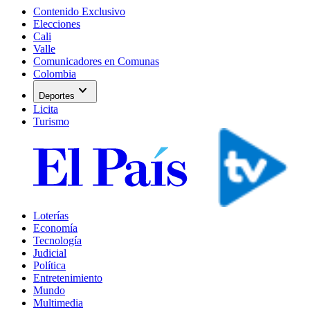
Contenido Exclusivo
Elecciones
Cali
Valle
Comunicadores en Comunas
Colombia
expand_more
Deportes
Licita
Turismo
Loterías
Economía
Tecnología
Judicial
Política
Entretenimiento
Mundo
Multimedia