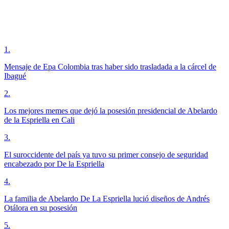
1
.
Mensaje de Epa Colombia tras haber sido trasladada a la cárcel de
Ibagué
2
.
Los mejores memes que dejó la posesión presidencial de Abelardo
de la Espriella en Cali
3
.
El suroccidente del país ya tuvo su primer consejo de seguridad
encabezado por De la Espriella
4
.
La familia de Abelardo De La Espriella lució diseños de Andrés
Otálora en su posesión
5
.