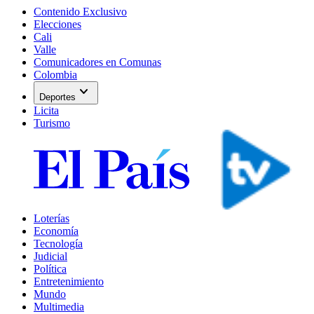
Contenido Exclusivo
Elecciones
Cali
Valle
Comunicadores en Comunas
Colombia
expand_more
Deportes
Licita
Turismo
Loterías
Economía
Tecnología
Judicial
Política
Entretenimiento
Mundo
Multimedia