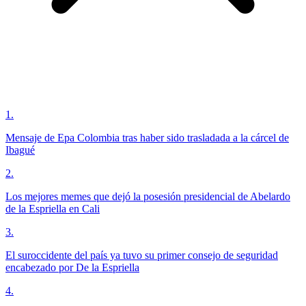
1
.
Mensaje de Epa Colombia tras haber sido trasladada a la cárcel de
Ibagué
2
.
Los mejores memes que dejó la posesión presidencial de Abelardo
de la Espriella en Cali
3
.
El suroccidente del país ya tuvo su primer consejo de seguridad
encabezado por De la Espriella
4
.