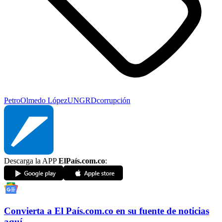
Petro
Olmedo López
UNGRD
corrupción
Descarga la APP
ElPaís.com.co
:
Convierta a
El País
.com.co
en su fuente de noticias
aquí