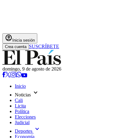
account_circle
Inicia sesión
SUSCRÍBETE
Crea cuenta
domingo, 9 de agosto de 2026
Inicio
expand_more
Noticias
Cali
Licita
Política
Elecciones
Judicial
expand_more
Deportes
Economía