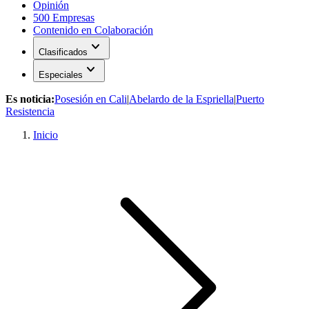
Opinión
500 Empresas
Contenido en Colaboración
expand_more
Clasificados
expand_more
Especiales
Es noticia:
Posesión en Cali
|
Abelardo de la Espriella
|
Puerto
Resistencia
Inicio