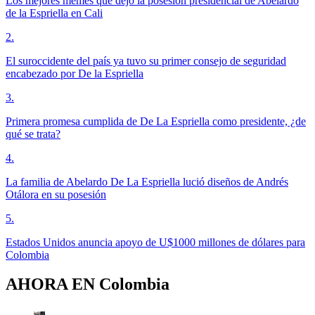
Los mejores memes que dejó la posesión presidencial de Abelardo
de la Espriella en Cali
2
.
El suroccidente del país ya tuvo su primer consejo de seguridad
encabezado por De la Espriella
3
.
Primera promesa cumplida de De La Espriella como presidente, ¿de
qué se trata?
4
.
La familia de Abelardo De La Espriella lució diseños de Andrés
Otálora en su posesión
5
.
Estados Unidos anuncia apoyo de U$1000 millones de dólares para
Colombia
AHORA EN
Colombia