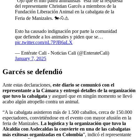
“Ojo que el mío patea animalistas” esta fue la respuesta
del representante Christian Garcés a miembros de la
Fundación Liberación Animal en la cabalgata de la
Feria de Manizales. 🐎🐴⚠️
Esto ha causado indignación por parte la comunidad
que defiende a los animales y piden que se…
pic.twitter.com/nL7PJB6aLX
— Entérate Cali - Noticias Cali (@EnterateCali)
January 7, 2025
Garcés se defendió
Ante estas declaraciones,
este diario se comunicó con el
representante a la Cámara y entregó detalles de la organización
que tuvo la cabalgata
y aseguró que en ningún momento se llevó
acabo algún atropello contra un animal.
“A la cabalgata asistieron más de 1.500 caballos, cerca de 150.000
espectadores, convirtiéndose en el evento con mayor afusión en la
feria de Manizales.
La logística y la organización que tuvo la
Alcaldía con Asdecaldas la convierte en una de las cabalgatas
más exitosas organizadas en Colombia
”, indicó el representante