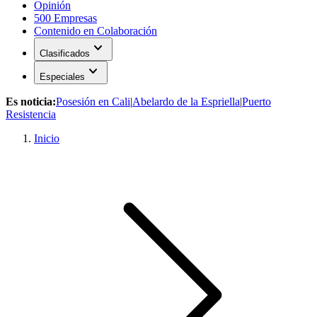
Opinión
500 Empresas
Contenido en Colaboración
expand_more
Clasificados
expand_more
Especiales
Es noticia:
Posesión en Cali
|
Abelardo de la Espriella
|
Puerto
Resistencia
Inicio