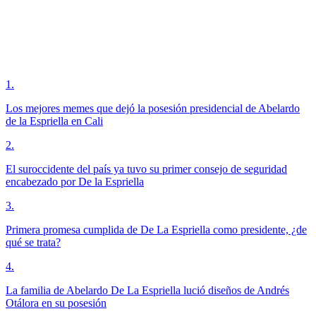
1
.
Los mejores memes que dejó la posesión presidencial de Abelardo
de la Espriella en Cali
2
.
El suroccidente del país ya tuvo su primer consejo de seguridad
encabezado por De la Espriella
3
.
Primera promesa cumplida de De La Espriella como presidente, ¿de
qué se trata?
4
.
La familia de Abelardo De La Espriella lució diseños de Andrés
Otálora en su posesión