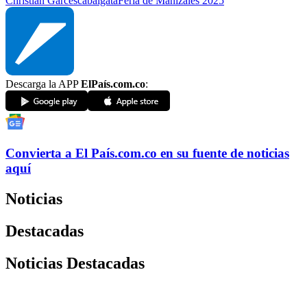
Christian Garcés
cabalgata
Feria de Manizales 2025
Descarga la APP
ElPaís.com.co
:
Convierta a
El País
.com.co
en su fuente de noticias
aquí
Noticias
Destacadas
Noticias Destacadas