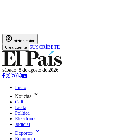
account_circle
Inicia sesión
SUSCRÍBETE
Crea cuenta
sábado, 8 de agosto de 2026
Inicio
expand_more
Noticias
Cali
Licita
Política
Elecciones
Judicial
expand_more
Deportes
Economía