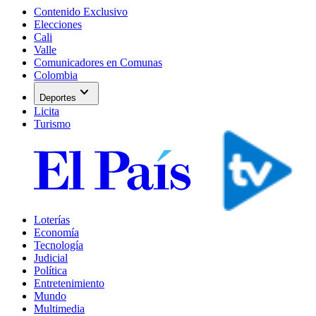
Contenido Exclusivo
Elecciones
Cali
Valle
Comunicadores en Comunas
Colombia
expand_more
Deportes
Licita
Turismo
Loterías
Economía
Tecnología
Judicial
Política
Entretenimiento
Mundo
Multimedia