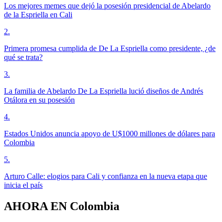
Los mejores memes que dejó la posesión presidencial de Abelardo
de la Espriella en Cali
2
.
Primera promesa cumplida de De La Espriella como presidente, ¿de
qué se trata?
3
.
La familia de Abelardo De La Espriella lució diseños de Andrés
Otálora en su posesión
4
.
Estados Unidos anuncia apoyo de U$1000 millones de dólares para
Colombia
5
.
Arturo Calle: elogios para Cali y confianza en la nueva etapa que
inicia el país
AHORA EN
Colombia