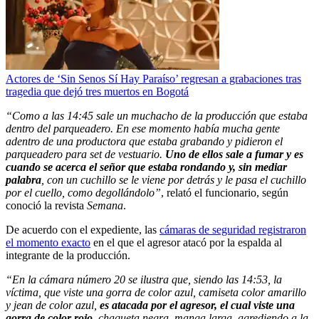
Actores de ‘Sin Senos Sí Hay Paraíso’ regresan a grabaciones tras
tragedia que dejó tres muertos en Bogotá
“Como a las 14:45 sale un muchacho de la producción que estaba
dentro del parqueadero. En ese momento había mucha gente
adentro de una productora que estaba grabando y pidieron el
parqueadero para set de vestuario.
Uno de ellos sale a fumar y es
cuando se acerca el señor que estaba rondando y, sin mediar
palabra
, con un cuchillo se le viene por detrás y le pasa el cuchillo
por el cuello, como degollándolo”
, relató el funcionario, según
conoció la revista
Semana
.
De acuerdo con el expediente, las
cámaras de seguridad registraron
el momento exacto
en el que el agresor atacó por la espalda al
integrante de la producción.
“En la cámara número 20 se ilustra que, siendo las 14:53, la
víctima, que viste una gorra de color azul, camiseta color amarillo
y jean de color azul,
es atacada por el agresor, el cual viste una
gorra de color rojo
, chaqueta negra, manga larga, agrediendo a la