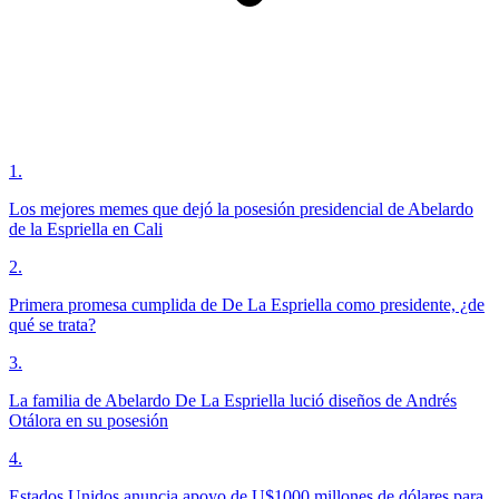
1
.
Los mejores memes que dejó la posesión presidencial de Abelardo
de la Espriella en Cali
2
.
Primera promesa cumplida de De La Espriella como presidente, ¿de
qué se trata?
3
.
La familia de Abelardo De La Espriella lució diseños de Andrés
Otálora en su posesión
4
.
Estados Unidos anuncia apoyo de U$1000 millones de dólares para