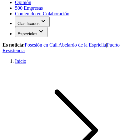
Opinión
500 Empresas
Contenido en Colaboración
expand_more
Clasificados
expand_more
Especiales
Es noticia:
Posesión en Cali
|
Abelardo de la Espriella
|
Puerto
Resistencia
Inicio