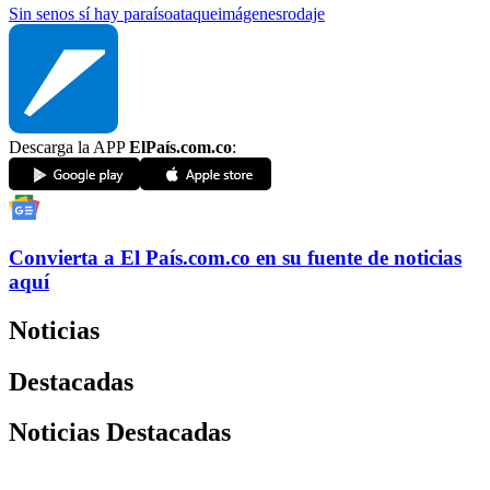
Sin senos sí hay paraíso
ataque
imágenes
rodaje
Descarga la APP
ElPaís.com.co
:
Convierta a
El País
.com.co
en su fuente de noticias
aquí
Noticias
Destacadas
Noticias Destacadas