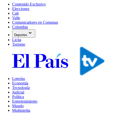
Contenido Exclusivo
Elecciones
Cali
Valle
Comunicadores en Comunas
Colombia
expand_more
Deportes
Licita
Turismo
Loterías
Economía
Tecnología
Judicial
Política
Entretenimiento
Mundo
Multimedia