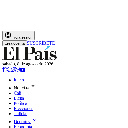
account_circle
Inicia sesión
SUSCRÍBETE
Crea cuenta
sábado, 8 de agosto de 2026
Inicio
expand_more
Noticias
Cali
Licita
Política
Elecciones
Judicial
expand_more
Deportes
Economía