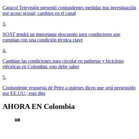
Caracol Televisión presentó contundentes medidas tras investigación
por acoso sexual; cambios en el canal
3
.
SOAT tendrá un importante descuento para conductores que
cumplan con una condición técnica clave
4
.
Cambian las condiciones para circular en patinetas y bicicletas
eléctricas en Colombia: esto debe saber
5
.
Contundente respuesta de Petro a quienes dicen que será perseguido
por EE.UU.; esto dijo
AHORA EN
Colombia