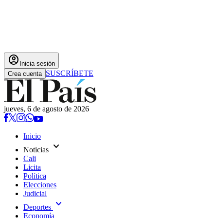
account_circle
Inicia sesión
SUSCRÍBETE
Crea cuenta
jueves, 6 de agosto de 2026
Inicio
expand_more
Noticias
Cali
Licita
Política
Elecciones
Judicial
expand_more
Deportes
Economía