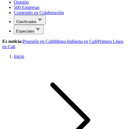
Opinión
500 Empresas
Contenido en Colaboración
expand_more
Clasificados
expand_more
Especiales
Es noticia:
Posesión en Cali
|
Minga Indígena en Cali
|
Primera Linea
en Cali
Inicio