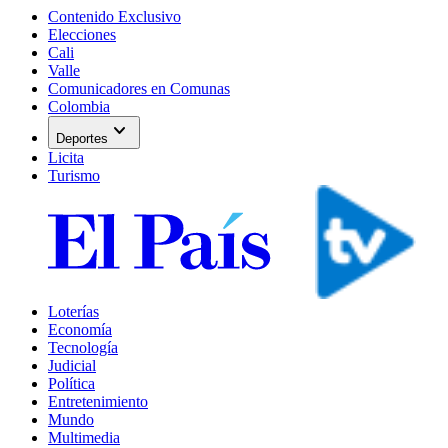
Contenido Exclusivo
Elecciones
Cali
Valle
Comunicadores en Comunas
Colombia
expand_more
Deportes
Licita
Turismo
Loterías
Economía
Tecnología
Judicial
Política
Entretenimiento
Mundo
Multimedia