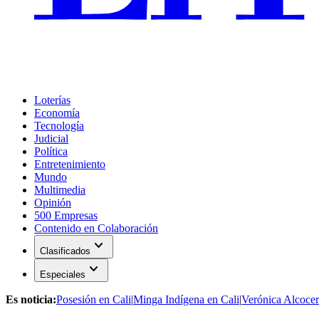
Loterías
Economía
Tecnología
Judicial
Política
Entretenimiento
Mundo
Multimedia
Opinión
500 Empresas
Contenido en Colaboración
expand_more
Clasificados
expand_more
Especiales
Es noticia:
Posesión en Cali
|
Minga Indígena en Cali
|
Verónica Alcocer