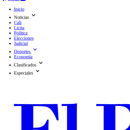
Inicio
expand_more
Noticias
Cali
Licita
Política
Elecciones
Judicial
expand_more
Deportes
Economía
expand_more
Clasificados
expand_more
Especiales