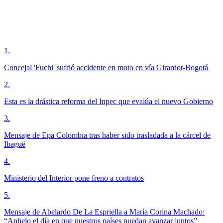
1
.
Concejal 'Fuchi' sufrió accidente en moto en vía Girardot-Bogotá
2
.
Esta es la drástica reforma del Inpec que evalúa el nuevo Gobierno
3
.
Mensaje de Epa Colombia tras haber sido trasladada a la cárcel de
Ibagué
4
.
Ministerio del Interior pone freno a contratos
5
.
Mensaje de Abelardo De La Espriella a María Corina Machado:
“Anhelo el día en que nuestros países puedan avanzar juntos”