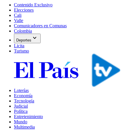
Contenido Exclusivo
Elecciones
Cali
Valle
Comunicadores en Comunas
Colombia
expand_more
Deportes
Licita
Turismo
Loterías
Economía
Tecnología
Judicial
Política
Entretenimiento
Mundo
Multimedia