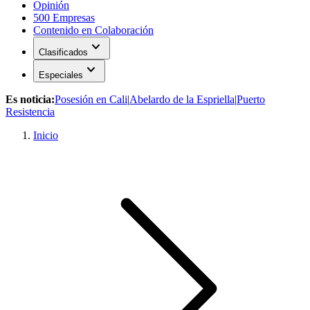
Opinión
500 Empresas
Contenido en Colaboración
expand_more
Clasificados
expand_more
Especiales
Es noticia:
Posesión en Cali
|
Abelardo de la Espriella
|
Puerto
Resistencia
Inicio