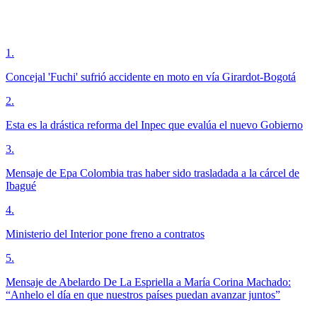
1
.
Concejal 'Fuchi' sufrió accidente en moto en vía Girardot-Bogotá
2
.
Esta es la drástica reforma del Inpec que evalúa el nuevo Gobierno
3
.
Mensaje de Epa Colombia tras haber sido trasladada a la cárcel de
Ibagué
4
.
Ministerio del Interior pone freno a contratos
5
.
Mensaje de Abelardo De La Espriella a María Corina Machado:
“Anhelo el día en que nuestros países puedan avanzar juntos”