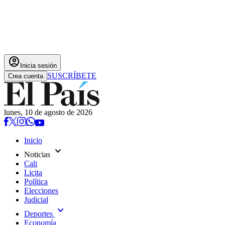
account_circle
Inicia sesión
SUSCRÍBETE
Crea cuenta
lunes, 10 de agosto de 2026
Inicio
expand_more
Noticias
Cali
Licita
Política
Elecciones
Judicial
expand_more
Deportes
Economía