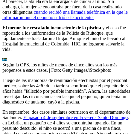
Al parecer, la abuela era la encargada de cuidar al niño. Sin
embargo, la mujer se encontraba por fuera de la casa realizando
otras diligencias
cuando recibió una llamada telefónica en la que le
informaron que el pequeño sufrió este accidente.
El menor fue rescatado inconsciente de la piscina
y el caso fue
reportado a los uniformados de la Policía de Ruitoque, que
rápidamente se trasladaron al lugar. Aunque el niño fue llevado al
Hospital Internacional de Colombia, HIC, no lograron salvarle la
vida.
Según la OPS, los niños de menos de cinco años son los más
propensos a estos casos.
| Foto:
Getty Images/iStockphoto
Luego de las maniobras de reanimación efectuadas por el personal
médico, sobre las 4:30 de la tarde se confirmó que el pequeño de 3
años había “fallecido por posible inmersión”. Ahora, las autoridades
investigan las circunstancias en las que el pequeño, quien tenía un
diagnóstico de autismo, cayó a la piscina.
En septiembre, dos casos similares ocurrieron en el departamento de
Santander.
E
l pasado 4 de septiembre en la vereda Santo Domingo
,
en Lebrija, un pequeño de 4 años se encontraba jugando. En un
presunto descuido, el niño se acercó a una piscina de una finca,
ubicada en el sector conocido como El Cebadero. Sin embargo, en