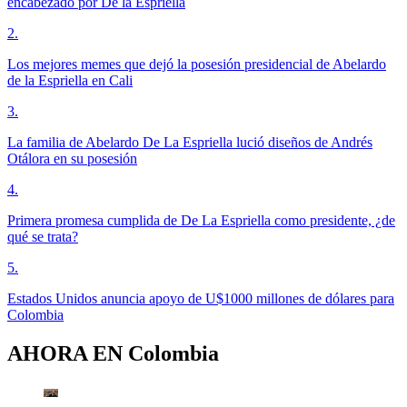
encabezado por De la Espriella
2
.
Los mejores memes que dejó la posesión presidencial de Abelardo
de la Espriella en Cali
3
.
La familia de Abelardo De La Espriella lució diseños de Andrés
Otálora en su posesión
4
.
Primera promesa cumplida de De La Espriella como presidente, ¿de
qué se trata?
5
.
Estados Unidos anuncia apoyo de U$1000 millones de dólares para
Colombia
AHORA EN
Colombia