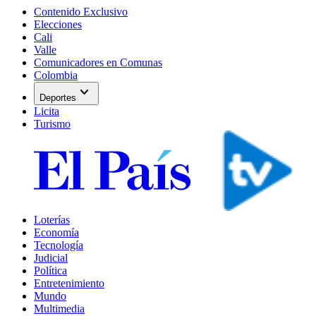
Contenido Exclusivo
Elecciones
Cali
Valle
Comunicadores en Comunas
Colombia
expand_more
Deportes
Licita
Turismo
Loterías
Economía
Tecnología
Judicial
Política
Entretenimiento
Mundo
Multimedia