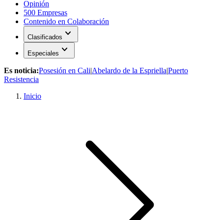
Opinión
500 Empresas
Contenido en Colaboración
expand_more
Clasificados
expand_more
Especiales
Es noticia:
Posesión en Cali
|
Abelardo de la Espriella
|
Puerto
Resistencia
Inicio