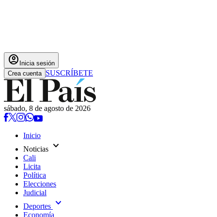
account_circle
Inicia sesión
SUSCRÍBETE
Crea cuenta
sábado, 8 de agosto de 2026
Inicio
expand_more
Noticias
Cali
Licita
Política
Elecciones
Judicial
expand_more
Deportes
Economía