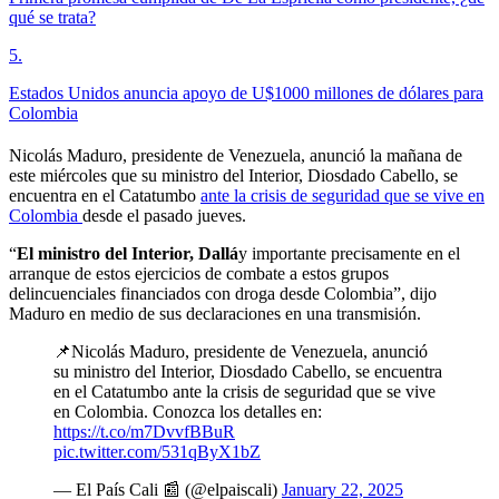
qué se trata?
5
.
Estados Unidos anuncia apoyo de U$1000 millones de dólares para
Colombia
Nicolás Maduro, presidente de Venezuela, anunció la mañana de
este miércoles que su ministro del Interior, Diosdado Cabello, se
encuentra en el Catatumbo
ante la crisis de seguridad que se vive en
Colombia
desde el pasado jueves.
“
El ministro del Interior, Dallá
y importante precisamente en el
arranque de estos ejercicios de combate a estos grupos
delincuenciales financiados con droga desde Colombia”, dijo
Maduro en medio de sus declaraciones en una transmisión.
📌Nicolás Maduro, presidente de Venezuela, anunció
su ministro del Interior, Diosdado Cabello, se encuentra
en el Catatumbo ante la crisis de seguridad que se vive
en Colombia. Conozca los detalles en:
https://t.co/m7DvvfBBuR
pic.twitter.com/531qByX1bZ
— El País Cali 📰 (@elpaiscali)
January 22, 2025