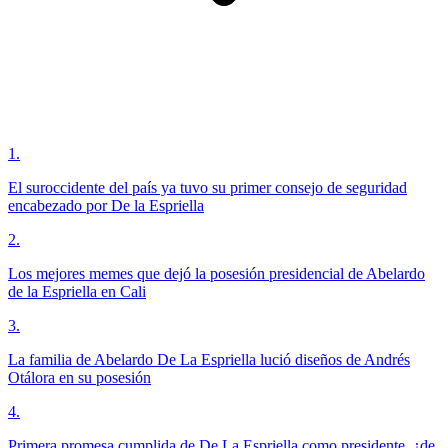
1
.
El suroccidente del país ya tuvo su primer consejo de seguridad
encabezado por De la Espriella
2
.
Los mejores memes que dejó la posesión presidencial de Abelardo
de la Espriella en Cali
3
.
La familia de Abelardo De La Espriella lució diseños de Andrés
Otálora en su posesión
4
.
Primera promesa cumplida de De La Espriella como presidente, ¿de