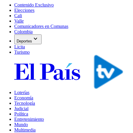
Contenido Exclusivo
Elecciones
Cali
Valle
Comunicadores en Comunas
Colombia
expand_more
Deportes
Licita
Turismo
Loterías
Economía
Tecnología
Judicial
Política
Entretenimiento
Mundo
Multimedia