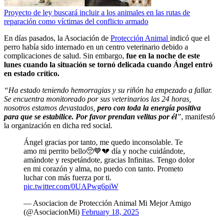
Proyecto de ley buscará incluir a los animales en las rutas de
reparación como víctimas del conflicto armado
En días pasados, la Asociación de
Protección Animal
indicó que el
perro había sido internado en un centro veterinario debido a
complicaciones de salud. Sin embargo,
fue en la noche de este
lunes cuando la situación se tornó delicada cuando Ángel entró
en estado crítico.
“Ha estado teniendo hemorragias y su riñón ha empezado a fallar.
Se encuentra monitoreado por sus veterinarios las 24 horas,
nosotros estamos devastados,
pero con toda la energía positiva
para que se estabilice. Por favor prendan velitas por él
”
, manifestó
la organización en dicha red social.
Ángel gracias por tanto, me quedo inconsolable. Te
amo mi perrito bello🥺💙💔 día y noche cuidándote,
amándote y respetándote, gracias Infinitas. Tengo dolor
en mi corazón y alma, no puedo con tanto. Prometo
luchar con más fuerza por ti.
pic.twitter.com/0UAPwg6piW
— Asociacion de Protección Animal Mi Mejor Amigo
(@AsociacionMi)
February 18, 2025