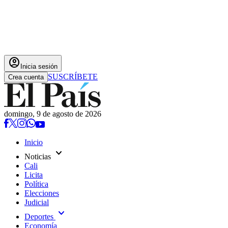
account_circle
Inicia sesión
SUSCRÍBETE
Crea cuenta
domingo, 9 de agosto de 2026
Inicio
expand_more
Noticias
Cali
Licita
Política
Elecciones
Judicial
expand_more
Deportes
Economía