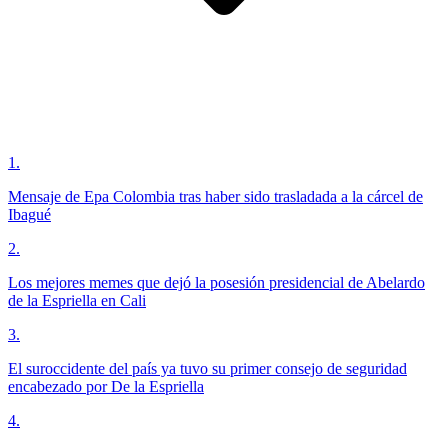
1
.
Mensaje de Epa Colombia tras haber sido trasladada a la cárcel de
Ibagué
2
.
Los mejores memes que dejó la posesión presidencial de Abelardo
de la Espriella en Cali
3
.
El suroccidente del país ya tuvo su primer consejo de seguridad
encabezado por De la Espriella
4
.