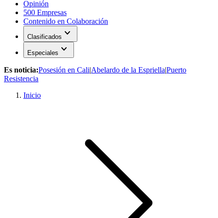
Opinión
500 Empresas
Contenido en Colaboración
expand_more
Clasificados
expand_more
Especiales
Es noticia:
Posesión en Cali
|
Abelardo de la Espriella
|
Puerto
Resistencia
Inicio