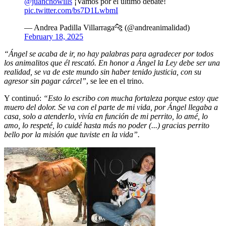
@juanchowills
¡Vamos por el último debate!
pic.twitter.com/bs7D1LwbmI
— Andrea Padilla Villarraga🐆 (@andreanimalidad)
February 18, 2025
“Ángel se acaba de ir, no hay palabras para agradecer por todos
los animalitos que él rescató. En honor a Ángel la Ley debe ser una
realidad, se va de este mundo sin haber tenido justicia, con su
agresor sin pagar cárcel”
, se lee en el trino.
Y continuó:
“Esto lo escribo con mucha fortaleza porque estoy que
muero del dolor. Se va con el parte de mi vida, por Ángel llegaba a
casa, solo a atenderlo, vivía en función de mi perrito, lo amé, lo
amo, lo respeté, lo cuidé hasta más no poder (...) gracias perrito
bello por la misión que tuviste en la vida”.