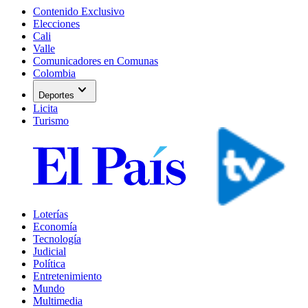
Contenido Exclusivo
Elecciones
Cali
Valle
Comunicadores en Comunas
Colombia
expand_more
Deportes
Licita
Turismo
Loterías
Economía
Tecnología
Judicial
Política
Entretenimiento
Mundo
Multimedia