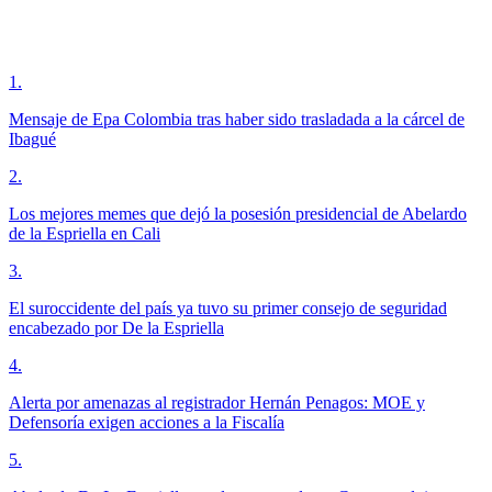
1
.
Mensaje de Epa Colombia tras haber sido trasladada a la cárcel de
Ibagué
2
.
Los mejores memes que dejó la posesión presidencial de Abelardo
de la Espriella en Cali
3
.
El suroccidente del país ya tuvo su primer consejo de seguridad
encabezado por De la Espriella
4
.
Alerta por amenazas al registrador Hernán Penagos: MOE y
Defensoría exigen acciones a la Fiscalía
5
.