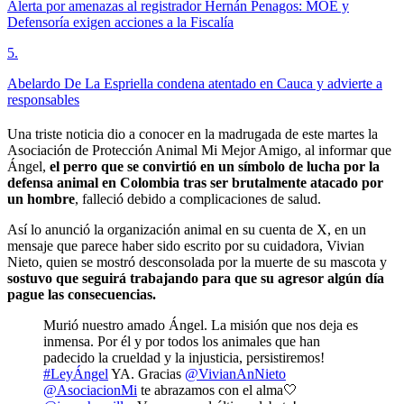
Alerta por amenazas al registrador Hernán Penagos: MOE y
Defensoría exigen acciones a la Fiscalía
5
.
Abelardo De La Espriella condena atentado en Cauca y advierte a
responsables
Una triste noticia dio a conocer en la madrugada de este martes la
Asociación de Protección Animal Mi Mejor Amigo, al informar que
Ángel,
el perro que se convirtió en un símbolo de lucha por la
defensa animal en Colombia tras ser brutalmente atacado por
un hombre
, falleció debido a complicaciones de salud.
Así lo anunció la organización animal en su cuenta de X, en un
mensaje que parece haber sido escrito por su cuidadora, Vivian
Nieto, quien se mostró desconsolada por la muerte de su mascota y
sostuvo que seguirá trabajando para que su agresor algún día
pague las consecuencias.
Murió nuestro amado Ángel. La misión que nos deja es
inmensa. Por él y por todos los animales que han
padecido la crueldad y la injusticia, persistiremos!
#LeyÁngel
YA. Gracias
@VivianAnNieto
@AsociacionMi
te abrazamos con el alma🤍