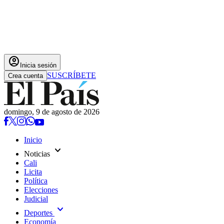
account_circle
Inicia sesión
SUSCRÍBETE
Crea cuenta
domingo, 9 de agosto de 2026
Inicio
expand_more
Noticias
Cali
Licita
Política
Elecciones
Judicial
expand_more
Deportes
Economía