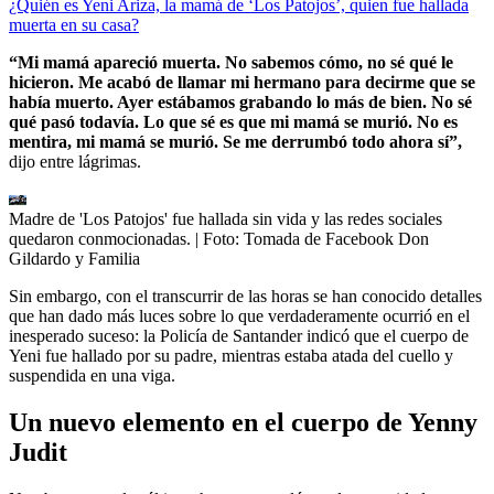
¿Quién es Yeni Ariza, la mamá de ‘Los Patojos’, quien fue hallada
muerta en su casa?
“Mi mamá apareció muerta. No sabemos cómo, no sé qué le
hicieron.
Me acabó de llamar mi hermano para decirme que se
había muerto. Ayer estábamos grabando lo más de bien. No sé
qué pasó todavía. Lo que sé es que mi mamá se murió. No es
mentira, mi mamá se murió. Se me derrumbó todo ahora sí”,
dijo entre lágrimas.
Madre de 'Los Patojos' fue hallada sin vida y las redes sociales
quedaron conmocionadas.
| Foto:
Tomada de Facebook Don
Gildardo y Familia
Sin embargo, con el transcurrir de las horas se han conocido detalles
que han dado más luces sobre lo que verdaderamente ocurrió en el
inesperado suceso: la Policía de Santander indicó que el cuerpo de
Yeni fue hallado por su padre, mientras estaba atada del cuello y
suspendida en una viga.
Un nuevo elemento en el cuerpo de Yenny
Judit