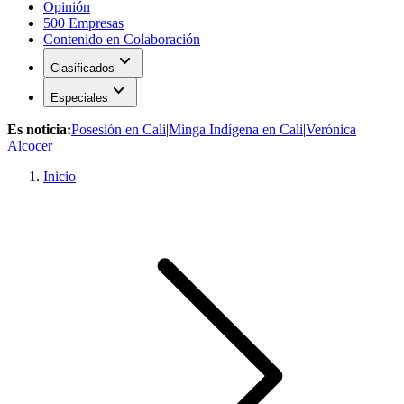
Opinión
500 Empresas
Contenido en Colaboración
expand_more
Clasificados
expand_more
Especiales
Es noticia:
Posesión en Cali
|
Minga Indígena en Cali
|
Verónica
Alcocer
Inicio