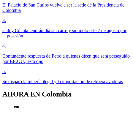
El Palacio de San Carlos vuelve a ser la sede de la Presidencia de
Colombia
3
.
Cali y Cúcuta tendrán día sin carro y sin moto este 7 de agosto por
la posesión
4
.
Contundente respuesta de Petro a quienes dicen que será perseguido
por EE.UU.; esto dijo
5
.
Se disparó la minería ilegal y la importación de retroexcavadoras
AHORA EN
Colombia