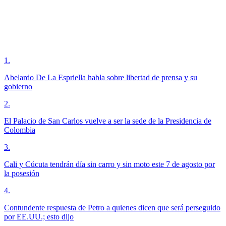
1
.
Abelardo De La Espriella habla sobre libertad de prensa y su
gobierno
2
.
El Palacio de San Carlos vuelve a ser la sede de la Presidencia de
Colombia
3
.
Cali y Cúcuta tendrán día sin carro y sin moto este 7 de agosto por
la posesión
4
.
Contundente respuesta de Petro a quienes dicen que será perseguido
por EE.UU.; esto dijo