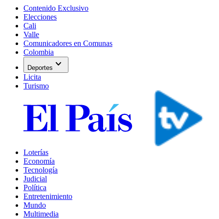
Contenido Exclusivo
Elecciones
Cali
Valle
Comunicadores en Comunas
Colombia
expand_more
Deportes
Licita
Turismo
Loterías
Economía
Tecnología
Judicial
Política
Entretenimiento
Mundo
Multimedia