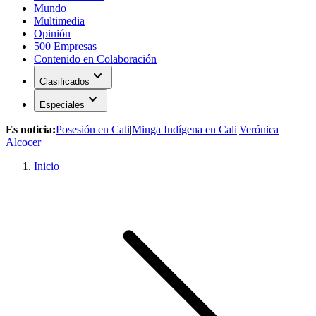
Mundo
Multimedia
Opinión
500 Empresas
Contenido en Colaboración
expand_more
Clasificados
expand_more
Especiales
Es noticia:
Posesión en Cali
|
Minga Indígena en Cali
|
Verónica
Alcocer
Inicio