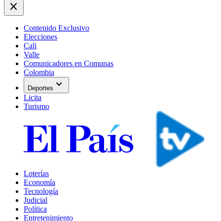
close
Contenido Exclusivo
Elecciones
Cali
Valle
Comunicadores en Comunas
Colombia
expand_more
Deportes
Licita
Turismo
Loterías
Economía
Tecnología
Judicial
Política
Entretenimiento