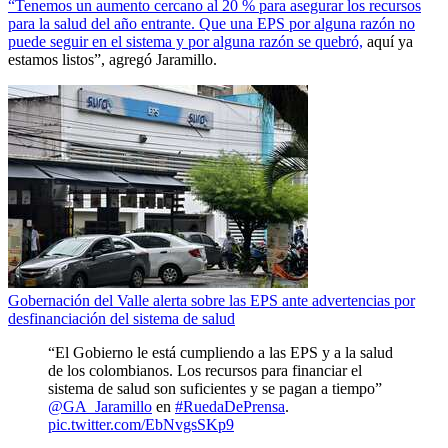
“Tenemos un aumento cercano al 20 % para asegurar los recursos
para la salud del año entrante. Que una EPS por alguna razón no
puede seguir en el sistema y por alguna razón se quebró,
aquí ya
estamos listos”, agregó Jaramillo.
Gobernación del Valle alerta sobre las EPS ante advertencias por
desfinanciación del sistema de salud
“El Gobierno le está cumpliendo a las EPS y a la salud
de los colombianos. Los recursos para financiar el
sistema de salud son suficientes y se pagan a tiempo”
@GA_Jaramillo
en
#RuedaDePrensa
.
pic.twitter.com/EbNvgsSKp9