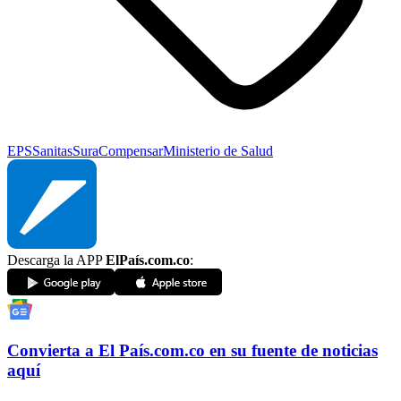
EPS
Sanitas
Sura
Compensar
Ministerio de Salud
Descarga la APP
ElPaís.com.co
:
Convierta a
El País
.com.co
en su fuente de noticias
aquí