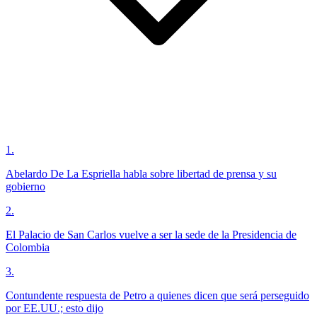
1
.
Abelardo De La Espriella habla sobre libertad de prensa y su
gobierno
2
.
El Palacio de San Carlos vuelve a ser la sede de la Presidencia de
Colombia
3
.
Contundente respuesta de Petro a quienes dicen que será perseguido
por EE.UU.; esto dijo