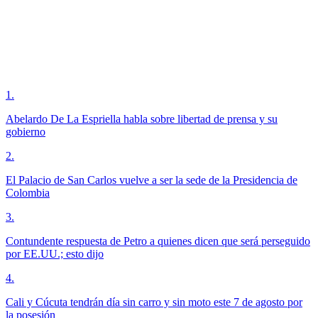
1
.
Abelardo De La Espriella habla sobre libertad de prensa y su
gobierno
2
.
El Palacio de San Carlos vuelve a ser la sede de la Presidencia de
Colombia
3
.
Contundente respuesta de Petro a quienes dicen que será perseguido
por EE.UU.; esto dijo
4
.
Cali y Cúcuta tendrán día sin carro y sin moto este 7 de agosto por
la posesión