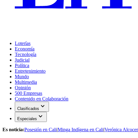
Loterías
Economía
Tecnología
Judicial
Política
Entretenimiento
Mundo
Multimedia
Opinión
500 Empresas
Contenido en Colaboración
expand_more
Clasificados
expand_more
Especiales
Es noticia:
Posesión en Cali
|
Minga Indígena en Cali
|
Verónica Alcocer