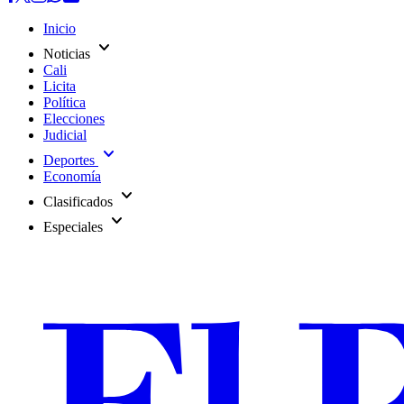
Inicio
expand_more
Noticias
Cali
Licita
Política
Elecciones
Judicial
expand_more
Deportes
Economía
expand_more
Clasificados
expand_more
Especiales