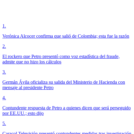
1
.
Verónica Alcocer confirma que salió de Colombia; esta fue la razón
2
.
El rockero que Petro presentó como voz estadística del fraude,
admite que no hizo los cálculos
3
.
Germán Ávila oficializa su salida del Ministerio de Hacienda con
mensaje al presidente Petro
4
.
Contundente respuesta de Petro a quienes dicen que será perseguido
por EE.UU.; esto dijo
5
.
Caracol Televisión presentó contundentes medidas tras investigación