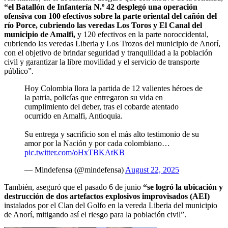
“el Batallón de Infantería N.º 42 desplegó una operación
ofensiva con 100 efectivos sobre la parte oriental del cañón del
río Porce, cubriendo las veredas Los Toros y El Canal del
municipio de Amalfi,
y 120 efectivos en la parte noroccidental,
cubriendo las veredas Liberia y Los Trozos del municipio de Anorí,
con el objetivo de brindar seguridad y tranquilidad a la población
civil y garantizar la libre movilidad y el servicio de transporte
público”.
Hoy Colombia llora la partida de 12 valientes héroes de
la patria, policías que entregaron su vida en
cumplimiento del deber, tras el cobarde atentado
ocurrido en Amalfi, Antioquia.
Su entrega y sacrificio son el más alto testimonio de su
amor por la Nación y por cada colombiano…
pic.twitter.com/oHxTBKAtKB
— Mindefensa (@mindefensa)
August 22, 2025
También, aseguró que el pasado 6 de junio
“se logró la ubicación y
destrucción de dos artefactos explosivos improvisados (AEI)
instalados por el Clan del Golfo en la vereda Liberia del municipio
de Anorí, mitigando así el riesgo para la población civil”.