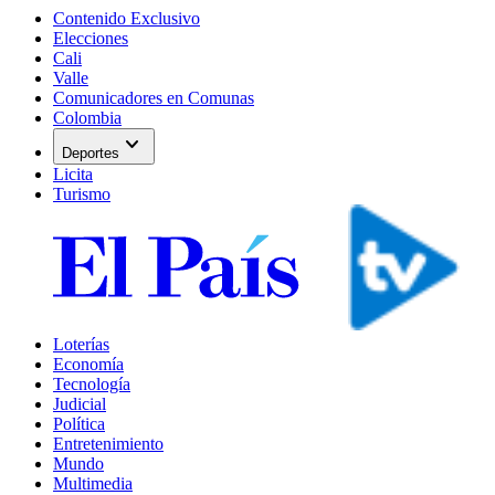
Contenido Exclusivo
Elecciones
Cali
Valle
Comunicadores en Comunas
Colombia
expand_more
Deportes
Licita
Turismo
Loterías
Economía
Tecnología
Judicial
Política
Entretenimiento
Mundo
Multimedia