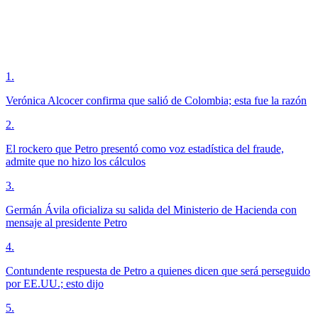
1
.
Verónica Alcocer confirma que salió de Colombia; esta fue la razón
2
.
El rockero que Petro presentó como voz estadística del fraude,
admite que no hizo los cálculos
3
.
Germán Ávila oficializa su salida del Ministerio de Hacienda con
mensaje al presidente Petro
4
.
Contundente respuesta de Petro a quienes dicen que será perseguido
por EE.UU.; esto dijo
5
.