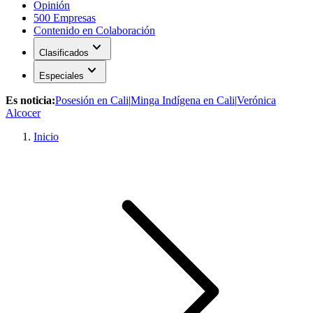
Opinión
500 Empresas
Contenido en Colaboración
expand_more
Clasificados
expand_more
Especiales
Es noticia:
Posesión en Cali
|
Minga Indígena en Cali
|
Verónica
Alcocer
Inicio