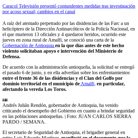
Caracol Televisión presentó contundentes medidas tras investigación
por acoso sexual; cambios en el canal
A raíz del atentado perpetrado por las disidencias de las Farc a un
helicóptero de la Dirección Antinarcóticos de la Policía Nacional, en
el que murieron 13 oficiales y 4 quedaron heridos, ocurrido este
jueves en zona rural de Amalfi, se conoció una carta de la
Gobernación de Antioquia
en la que días antes de este hecho
violento solicitaban apoyo e intervención del Ministerio de
Defensa.
De acuerdo con la administración antioqueña, la solicitud se entregó
el pasado 6 de junio, y en ella advertían sobre los enfrentamientos
entre el frente 36 de las disidencias y el Clan del Golfo por
dominio territorial en el municipio de
Amalfi,
en particular,
afectando la vereda Los Toros.
Andrés Julián Rendón, gobernador de Antioquia, ha venido
criticando el desempeño del Gobierno en cuanto a brindar seguridad
en las poblaciones antioqueñas.
| Foto:
JUAN CARLOS SIERRA
PARDO / SEMANA.
El secretario de Seguridad de Antioquia, el brigadier general en
retiro Luis Eduardo Martínez,
manifestó en el documento que la