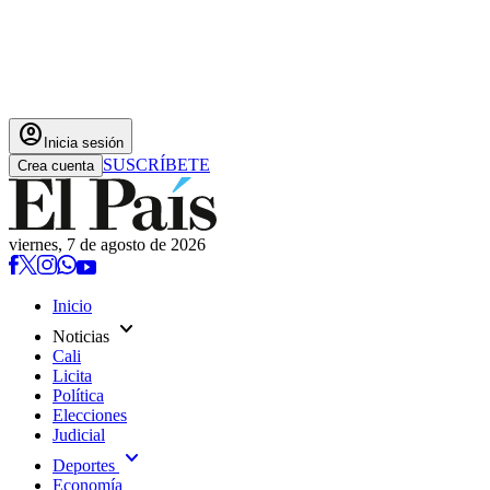
account_circle
Inicia sesión
SUSCRÍBETE
Crea cuenta
viernes, 7 de agosto de 2026
Inicio
expand_more
Noticias
Cali
Licita
Política
Elecciones
Judicial
expand_more
Deportes
Economía