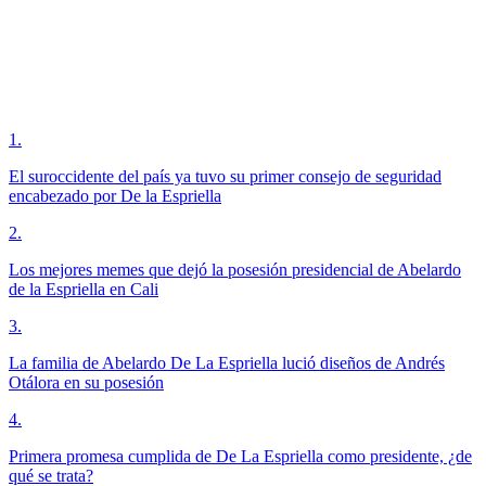
1
.
El suroccidente del país ya tuvo su primer consejo de seguridad
encabezado por De la Espriella
2
.
Los mejores memes que dejó la posesión presidencial de Abelardo
de la Espriella en Cali
3
.
La familia de Abelardo De La Espriella lució diseños de Andrés
Otálora en su posesión
4
.
Primera promesa cumplida de De La Espriella como presidente, ¿de
qué se trata?