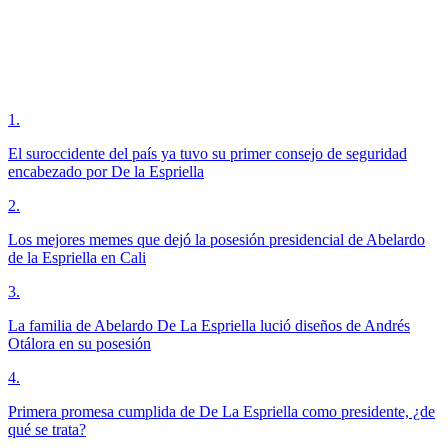
1
.
El suroccidente del país ya tuvo su primer consejo de seguridad
encabezado por De la Espriella
2
.
Los mejores memes que dejó la posesión presidencial de Abelardo
de la Espriella en Cali
3
.
La familia de Abelardo De La Espriella lució diseños de Andrés
Otálora en su posesión
4
.
Primera promesa cumplida de De La Espriella como presidente, ¿de
qué se trata?