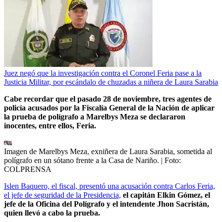
Juez negó que la investigación contra el Coronel Feria pase a la
Justicia Militar, por escándalo de chuzadas a niñera de Laura Sarabia
Cabe recordar que el pasado 28 de noviembre, tres agentes de
policía acusados por la Fiscalía General de la Nación de aplicar
la prueba de polígrafo a Marelbys Meza se declararon
inocentes, entre ellos, Feria.
Imagen de Marelbys Meza, exniñera de Laura Sarabia, sometida al
polígrafo en un sótano frente a la Casa de Nariño.
| Foto:
COLPRENSA
Islen Baquero, el fiscal, presentó una acusación contra Carlos Feria,
el jefe de seguridad de la Presidencia,
el capitán Elkin Gómez, el
jefe de la Oficina del Polígrafo y el intendente Jhon Sacristán,
quien llevó a cabo la prueba.