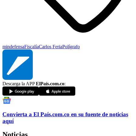
mindefensa
Fiscalía
Carlos Feria
Polígrafo
Descarga la APP
ElPaís.com.co
:
Convierta a
El País
.com.co
en su fuente de noticias
aquí
Noticias