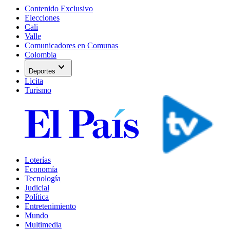
Contenido Exclusivo
Elecciones
Cali
Valle
Comunicadores en Comunas
Colombia
expand_more
Deportes
Licita
Turismo
Loterías
Economía
Tecnología
Judicial
Política
Entretenimiento
Mundo
Multimedia