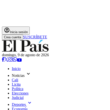
account_circle
Inicia sesión
SUSCRÍBETE
Crea cuenta
domingo, 9 de agosto de 2026
Inicio
expand_more
Noticias
Cali
Licita
Política
Elecciones
Judicial
expand_more
Deportes
Economía