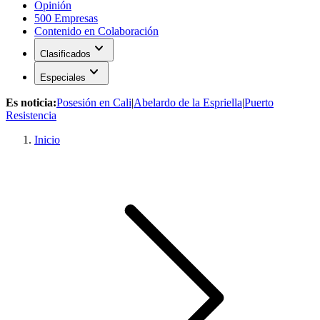
Opinión
500 Empresas
Contenido en Colaboración
expand_more
Clasificados
expand_more
Especiales
Es noticia:
Posesión en Cali
|
Abelardo de la Espriella
|
Puerto
Resistencia
Inicio