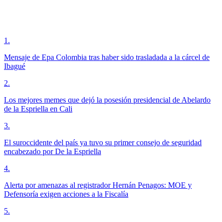
1
.
Mensaje de Epa Colombia tras haber sido trasladada a la cárcel de
Ibagué
2
.
Los mejores memes que dejó la posesión presidencial de Abelardo
de la Espriella en Cali
3
.
El suroccidente del país ya tuvo su primer consejo de seguridad
encabezado por De la Espriella
4
.
Alerta por amenazas al registrador Hernán Penagos: MOE y
Defensoría exigen acciones a la Fiscalía
5
.