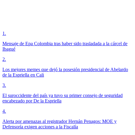
1
.
Mensaje de Epa Colombia tras haber sido trasladada a la cárcel de
Ibagué
2
.
Los mejores memes que dejó la posesión presidencial de Abelardo
de la Espriella en Cali
3
.
El suroccidente del país ya tuvo su primer consejo de seguridad
encabezado por De la Espriella
4
.
Alerta por amenazas al registrador Hernán Penagos: MOE y
Defensoría exigen acciones a la Fiscalía