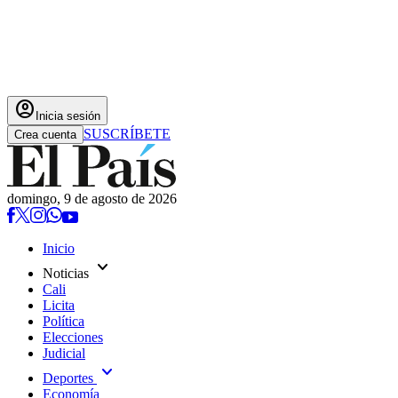
account_circle
Inicia sesión
SUSCRÍBETE
Crea cuenta
domingo, 9 de agosto de 2026
Inicio
expand_more
Noticias
Cali
Licita
Política
Elecciones
Judicial
expand_more
Deportes
Economía