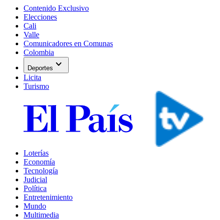
Contenido Exclusivo
Elecciones
Cali
Valle
Comunicadores en Comunas
Colombia
expand_more
Deportes
Licita
Turismo
Loterías
Economía
Tecnología
Judicial
Política
Entretenimiento
Mundo
Multimedia