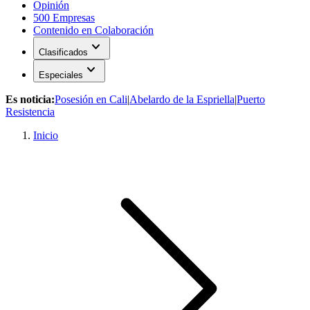
Opinión
500 Empresas
Contenido en Colaboración
expand_more
Clasificados
expand_more
Especiales
Es noticia:
Posesión en Cali
|
Abelardo de la Espriella
|
Puerto
Resistencia
Inicio