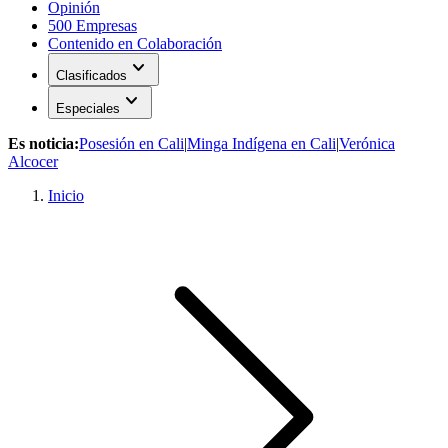
Opinión
500 Empresas
Contenido en Colaboración
expand_more
Clasificados
expand_more
Especiales
Es noticia:
Posesión en Cali
|
Minga Indígena en Cali
|
Verónica
Alcocer
Inicio