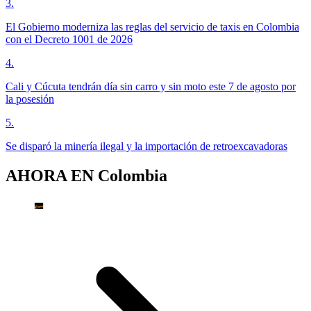
3
.
El Gobierno moderniza las reglas del servicio de taxis en Colombia
con el Decreto 1001 de 2026
4
.
Cali y Cúcuta tendrán día sin carro y sin moto este 7 de agosto por
la posesión
5
.
Se disparó la minería ilegal y la importación de retroexcavadoras
AHORA EN
Colombia