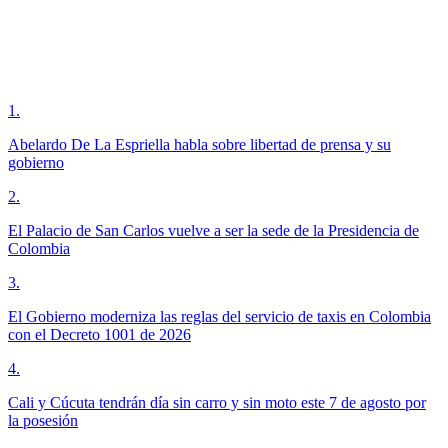
1
.
Abelardo De La Espriella habla sobre libertad de prensa y su
gobierno
2
.
El Palacio de San Carlos vuelve a ser la sede de la Presidencia de
Colombia
3
.
El Gobierno moderniza las reglas del servicio de taxis en Colombia
con el Decreto 1001 de 2026
4
.
Cali y Cúcuta tendrán día sin carro y sin moto este 7 de agosto por
la posesión