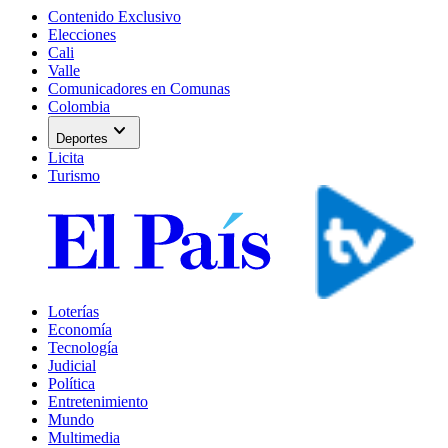
Contenido Exclusivo
Elecciones
Cali
Valle
Comunicadores en Comunas
Colombia
expand_more
Deportes
Licita
Turismo
Loterías
Economía
Tecnología
Judicial
Política
Entretenimiento
Mundo
Multimedia