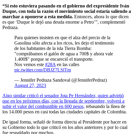
“Si esto estuviera pasando en el gobierno del expresidente Iván
Duque, con toda la razón el movimiento social estaría saliendo a
marchar a oponerse a esta medida.
Entonces, ahora lo que dicen
es que ‘Duque le dejó una deuda enorme a Petro’”, complementó
Pedraza.
Para quienes insisten en que el alza del precio de la
Gasolina sólo afecta a los ricos, les dejo el testimonio
de los habitantes de la isla Tierra Bomba:
"comprábamos el galón de agua a 700$ y ahora vale
1.400$" porque se encareció el transporte.
Nos vemos este
#28A
en las calles
pic.twitter.com/DBJZ7LSlTm
— Jennifer Pedraza Sandoval (@JenniferPedraz)
August 27, 2023
Algo similar criticó el senador Jota Pe Hernández, quien advirtió
que en los próximos días, con la llegada de septiembre, volverá a
subir el valor del combustible en 600 pesos,
rebasando la línea de
los 14.000 pesos en casi todas las ciudades capitales de Colombia.
De igual forma, señaló de forma directa al Presidente por hacer en
su Gobierno todo lo que criticó en los años anteriores y por lo cual
fue respaldado por muchos.