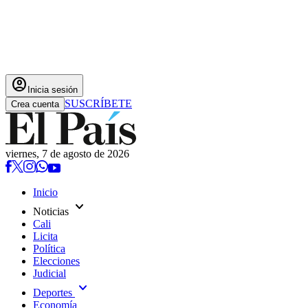
account_circle
Inicia sesión
SUSCRÍBETE
Crea cuenta
viernes, 7 de agosto de 2026
Inicio
expand_more
Noticias
Cali
Licita
Política
Elecciones
Judicial
expand_more
Deportes
Economía