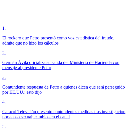
1
.
El rockero que Petro presentó como voz estadística del fraude,
admite que no hizo los cálculos
2
.
Germán Ávila oficializa su salida del Ministerio de Hacienda con
mensaje al presidente Petro
3
.
Contundente respuesta de Petro a quienes dicen que será perseguido
por EE.UU.; esto dijo
4
.
Caracol Televisión presentó contundentes medidas tras investigación
por acoso sexual; cambios en el canal
5
.