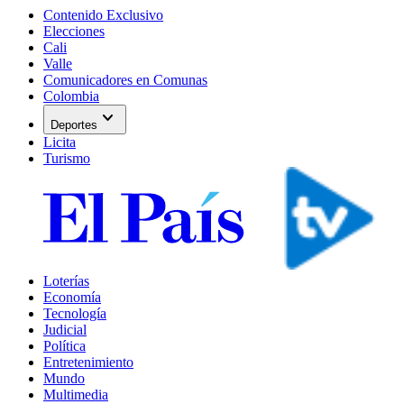
Contenido Exclusivo
Elecciones
Cali
Valle
Comunicadores en Comunas
Colombia
expand_more
Deportes
Licita
Turismo
Loterías
Economía
Tecnología
Judicial
Política
Entretenimiento
Mundo
Multimedia