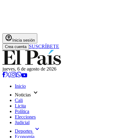
account_circle
Inicia sesión
SUSCRÍBETE
Crea cuenta
jueves, 6 de agosto de 2026
Inicio
expand_more
Noticias
Cali
Licita
Política
Elecciones
Judicial
expand_more
Deportes
Economía