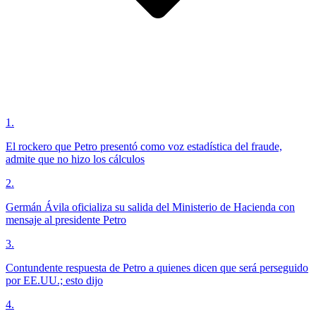
1
.
El rockero que Petro presentó como voz estadística del fraude,
admite que no hizo los cálculos
2
.
Germán Ávila oficializa su salida del Ministerio de Hacienda con
mensaje al presidente Petro
3
.
Contundente respuesta de Petro a quienes dicen que será perseguido
por EE.UU.; esto dijo
4
.