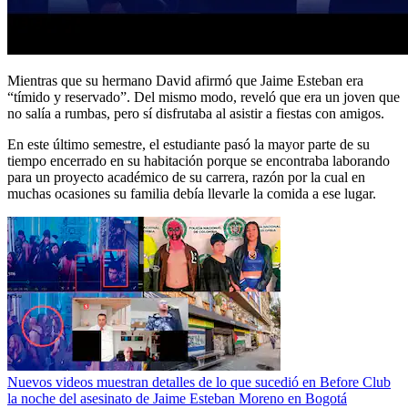
Mientras que su hermano David afirmó que Jaime Esteban era
“tímido y reservado”. Del mismo modo, reveló que era un joven que
no salía a rumbas, pero sí disfrutaba al asistir a fiestas con amigos.
En este último semestre, el estudiante pasó la mayor parte de su
tiempo encerrado en su habitación porque se encontraba laborando
para un proyecto académico de su carrera, razón por la cual en
muchas ocasiones su familia debía llevarle la comida a ese lugar.
Nuevos videos muestran detalles de lo que sucedió en Before Club
la noche del asesinato de Jaime Esteban Moreno en Bogotá