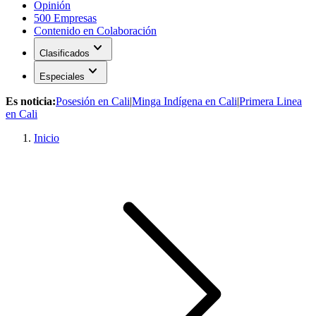
Opinión
500 Empresas
Contenido en Colaboración
expand_more
Clasificados
expand_more
Especiales
Es noticia:
Posesión en Cali
|
Minga Indígena en Cali
|
Primera Linea
en Cali
Inicio