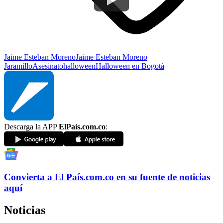
Jaime Esteban Moreno
Jaime Esteban Moreno
Jaramillo
Asesinato
halloween
Halloween en Bogotá
Descarga la APP
ElPaís.com.co
:
Convierta a
El País
.com.co
en su fuente de noticias
aquí
Noticias