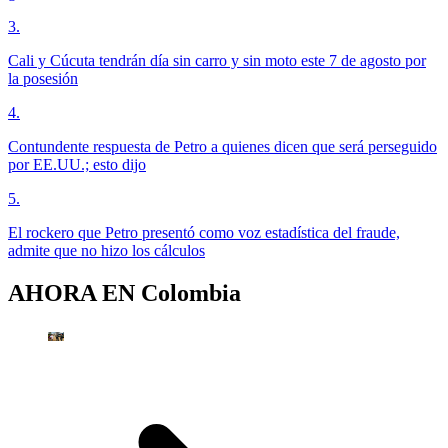
3
.
Cali y Cúcuta tendrán día sin carro y sin moto este 7 de agosto por
la posesión
4
.
Contundente respuesta de Petro a quienes dicen que será perseguido
por EE.UU.; esto dijo
5
.
El rockero que Petro presentó como voz estadística del fraude,
admite que no hizo los cálculos
AHORA EN
Colombia