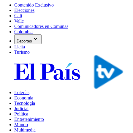
Contenido Exclusivo
Elecciones
Cali
Valle
Comunicadores en Comunas
Colombia
expand_more
Deportes
Licita
Turismo
Loterías
Economía
Tecnología
Judicial
Política
Entretenimiento
Mundo
Multimedia