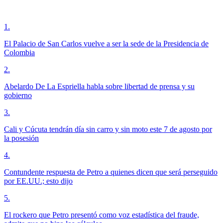
1
.
El Palacio de San Carlos vuelve a ser la sede de la Presidencia de
Colombia
2
.
Abelardo De La Espriella habla sobre libertad de prensa y su
gobierno
3
.
Cali y Cúcuta tendrán día sin carro y sin moto este 7 de agosto por
la posesión
4
.
Contundente respuesta de Petro a quienes dicen que será perseguido
por EE.UU.; esto dijo
5
.
El rockero que Petro presentó como voz estadística del fraude,