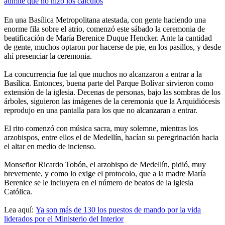
admite que no hizo los cálculos
En una Basílica Metropolitana atestada, con gente haciendo una
enorme fila sobre el atrio, comenzó este sábado la ceremonia de
beatificación de María Berenice Duque Hencker. Ante la cantidad
de gente, muchos optaron por hacerse de pie, en los pasillos, y desde
ahí presenciar la ceremonia.
La concurrencia fue tal que muchos no alcanzaron a entrar a la
Basílica. Entonces, buena parte del Parque Bolívar sirvieron como
extensión de la iglesia. Decenas de personas, bajo las sombras de los
árboles, siguieron las imágenes de la ceremonia que la Arquidiócesis
reprodujo en una pantalla para los que no alcanzaran a entrar.
El rito comenzó con música sacra, muy solemne, mientras los
arzobispos, entre ellos el de Medellín, hacían su peregrinación hacia
el altar en medio de incienso.
Monseñor Ricardo Tobón, el arzobispo de Medellín, pidió, muy
brevemente, y como lo exige el protocolo, que a la madre María
Berenice se le incluyera en el número de beatos de la iglesia
Católica.
Lea aquí:
Ya son más de 130 los puestos de mando por la vida
liderados por el Ministerio del Interior