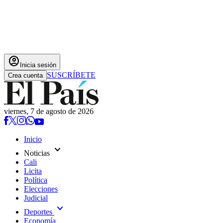
account_circle
Inicia sesión
SUSCRÍBETE
Crea cuenta
viernes, 7 de agosto de 2026
Inicio
expand_more
Noticias
Cali
Licita
Política
Elecciones
Judicial
expand_more
Deportes
Economía