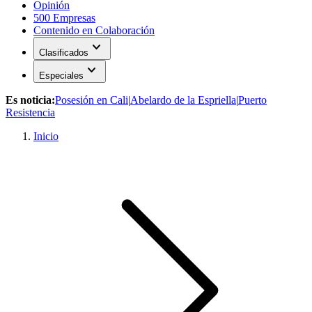
Opinión
500 Empresas
Contenido en Colaboración
expand_more
Clasificados
expand_more
Especiales
Es noticia:
Posesión en Cali
|
Abelardo de la Espriella
|
Puerto
Resistencia
Inicio