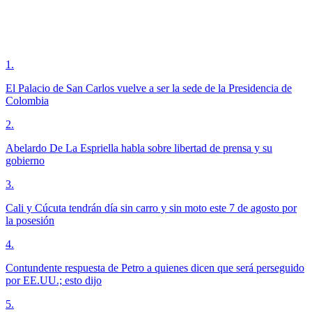
1
.
El Palacio de San Carlos vuelve a ser la sede de la Presidencia de
Colombia
2
.
Abelardo De La Espriella habla sobre libertad de prensa y su
gobierno
3
.
Cali y Cúcuta tendrán día sin carro y sin moto este 7 de agosto por
la posesión
4
.
Contundente respuesta de Petro a quienes dicen que será perseguido
por EE.UU.; esto dijo
5
.