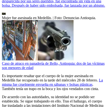
desparecida por sus seres queridos, fue encontrada sin vida en una
bolsa. Después de haber sido embolsada, fue lanzada por un abismo.
Mujer fue asesinada en Medellín.
| Foto:
Denuncias Antioquia.
Caso de atraco en panadería de Bello, Antioquia: dos de las víctimas
son menores de edad
Es importante resaltar que el cuerpo de la mujer asesinada en
Medellín fue recuperado en la tarde del miércoles 28 de febrero.
La
misma fue cruelmente envuelta en sábanas y bolsas plásticas
.
También tenía un trapo en la boca y los ojos vendados con cinta.
De acuerdo con las autoridades, su identidad no se podido ser
establecida. Se sigue trabajando en ello. Tras el hallazgo, el cuerpo
fue trasladado a las instalaciones del Instituto Nacional de Medicina