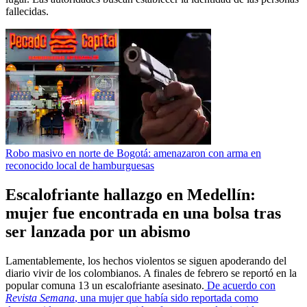
fallecidas.
Robo masivo en norte de Bogotá: amenazaron con arma en
reconocido local de hamburguesas
Escalofriante hallazgo en Medellín:
mujer fue encontrada en una bolsa tras
ser lanzada por un abismo
Lamentablemente, los hechos violentos se siguen apoderando del
diario vivir de los colombianos. A finales de febrero se reportó en la
popular comuna 13 un escalofriante asesinato.
De acuerdo con
Revista Semana
, una mujer que había sido reportada como