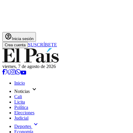
account_circle
Inicia sesión
SUSCRÍBETE
Crea cuenta
viernes, 7 de agosto de 2026
Inicio
expand_more
Noticias
Cali
Licita
Política
Elecciones
Judicial
expand_more
Deportes
Economía