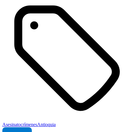
Asesinato
crímenes
Antioquia