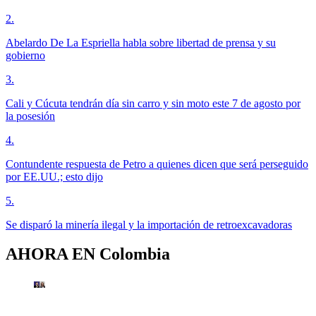
2
.
Abelardo De La Espriella habla sobre libertad de prensa y su
gobierno
3
.
Cali y Cúcuta tendrán día sin carro y sin moto este 7 de agosto por
la posesión
4
.
Contundente respuesta de Petro a quienes dicen que será perseguido
por EE.UU.; esto dijo
5
.
Se disparó la minería ilegal y la importación de retroexcavadoras
AHORA EN
Colombia