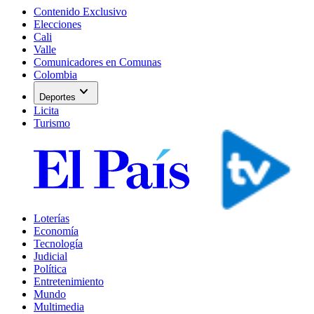
Contenido Exclusivo
Elecciones
Cali
Valle
Comunicadores en Comunas
Colombia
expand_more
Deportes
Licita
Turismo
Loterías
Economía
Tecnología
Judicial
Política
Entretenimiento
Mundo
Multimedia