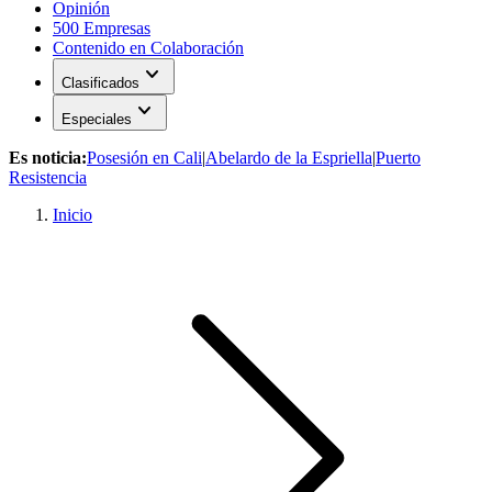
Opinión
500 Empresas
Contenido en Colaboración
expand_more
Clasificados
expand_more
Especiales
Es noticia:
Posesión en Cali
|
Abelardo de la Espriella
|
Puerto
Resistencia
Inicio