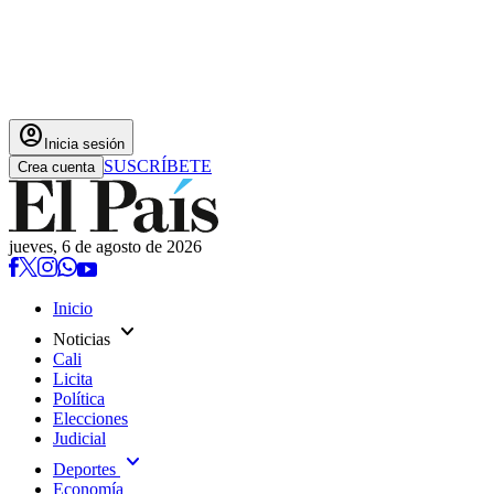
account_circle
Inicia sesión
SUSCRÍBETE
Crea cuenta
jueves, 6 de agosto de 2026
Inicio
expand_more
Noticias
Cali
Licita
Política
Elecciones
Judicial
expand_more
Deportes
Economía