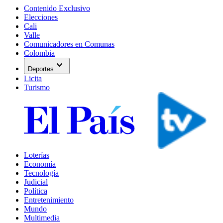
Contenido Exclusivo
Elecciones
Cali
Valle
Comunicadores en Comunas
Colombia
expand_more
Deportes
Licita
Turismo
Loterías
Economía
Tecnología
Judicial
Política
Entretenimiento
Mundo
Multimedia