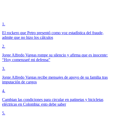
1
.
El rockero que Petro presentó como voz estadística del fraude,
admite que no hizo los cálculos
2
.
Jorge Alfredo Vargas rompe su silencio y afirma que es inocente:
“Hoy comenzaré mi defensa”
3
.
Jorge Alfredo Vargas recibe mensajes de apoyo de su familia tras
imputación de cargos
4
.
Cambian las condiciones para circular en patinetas y bicicletas
eléctricas en Colombia: esto debe saber
5
.