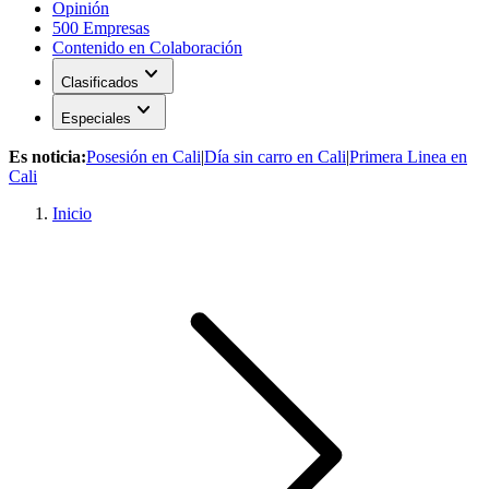
Opinión
500 Empresas
Contenido en Colaboración
expand_more
Clasificados
expand_more
Especiales
Es noticia:
Posesión en Cali
|
Día sin carro en Cali
|
Primera Linea en
Cali
Inicio