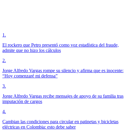
1
.
El rockero que Petro presentó como voz estadística del fraude,
admite que no hizo los cálculos
2
.
Jorge Alfredo Vargas rompe su silencio y afirma que es inocente:
“Hoy comenzaré mi defensa”
3
.
Jorge Alfredo Vargas recibe mensajes de apoyo de su familia tras
imputación de cargos
4
.
Cambian las condiciones para circular en patinetas y bicicletas
eléctricas en Colombia: esto debe saber