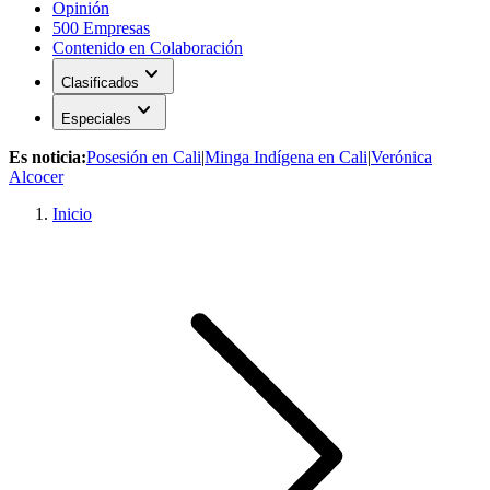
Opinión
500 Empresas
Contenido en Colaboración
expand_more
Clasificados
expand_more
Especiales
Es noticia:
Posesión en Cali
|
Minga Indígena en Cali
|
Verónica
Alcocer
Inicio