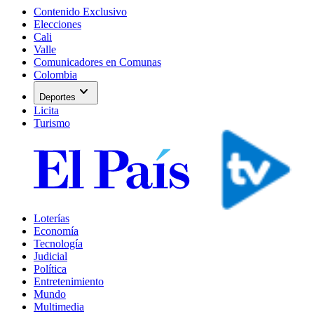
Contenido Exclusivo
Elecciones
Cali
Valle
Comunicadores en Comunas
Colombia
expand_more
Deportes
Licita
Turismo
Loterías
Economía
Tecnología
Judicial
Política
Entretenimiento
Mundo
Multimedia