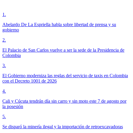
1
.
Abelardo De La Espriella habla sobre libertad de prensa y su
gobierno
2
.
El Palacio de San Carlos vuelve a ser la sede de la Presidencia de
Colombia
3
.
El Gobierno moderniza las reglas del servicio de taxis en Colombia
con el Decreto 1001 de 2026
4
.
Cali y Cúcuta tendrán día sin carro y sin moto este 7 de agosto por
la posesión
5
.
Se disparó la minería ilegal y la importación de retroexcavadoras