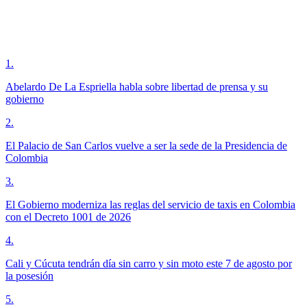
1
.
Abelardo De La Espriella habla sobre libertad de prensa y su
gobierno
2
.
El Palacio de San Carlos vuelve a ser la sede de la Presidencia de
Colombia
3
.
El Gobierno moderniza las reglas del servicio de taxis en Colombia
con el Decreto 1001 de 2026
4
.
Cali y Cúcuta tendrán día sin carro y sin moto este 7 de agosto por
la posesión
5
.