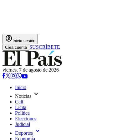
account_circle
Inicia sesión
SUSCRÍBETE
Crea cuenta
viernes, 7 de agosto de 2026
Inicio
expand_more
Noticias
Cali
Licita
Política
Elecciones
Judicial
expand_more
Deportes
Economía