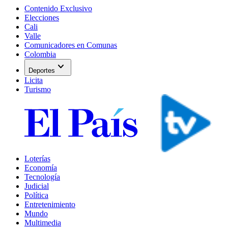
Contenido Exclusivo
Elecciones
Cali
Valle
Comunicadores en Comunas
Colombia
expand_more
Deportes
Licita
Turismo
Loterías
Economía
Tecnología
Judicial
Política
Entretenimiento
Mundo
Multimedia