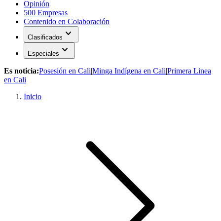
Opinión
500 Empresas
Contenido en Colaboración
expand_more
Clasificados
expand_more
Especiales
Es noticia:
Posesión en Cali
|
Minga Indígena en Cali
|
Primera Linea
en Cali
Inicio