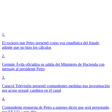
1
.
El rockero que Petro presentó como voz estadística del fraude,
admite que no hizo los cálculos
2
.
Germán Ávila oficializa su salida del Ministerio de Hacienda con
mensaje al presidente Petro
3
.
Caracol Televisión presentó contundentes medidas tras investigación
por acoso sexual; cambios en el canal
4
.
Contundente respuesta de Petro a quienes dicen que será perseguido
por EE.UU.; esto dijo