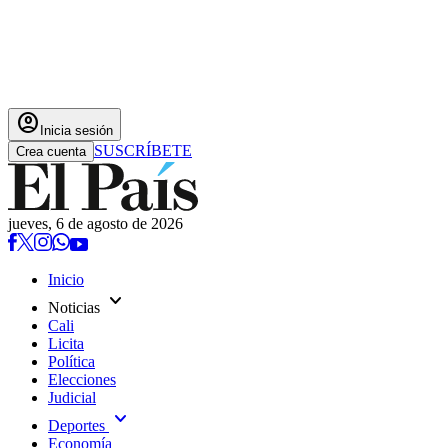
account_circle
Inicia sesión
SUSCRÍBETE
Crea cuenta
jueves, 6 de agosto de 2026
Inicio
expand_more
Noticias
Cali
Licita
Política
Elecciones
Judicial
expand_more
Deportes
Economía