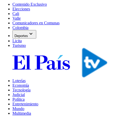
Contenido Exclusivo
Elecciones
Cali
Valle
Comunicadores en Comunas
Colombia
expand_more
Deportes
Licita
Turismo
Loterías
Economía
Tecnología
Judicial
Política
Entretenimiento
Mundo
Multimedia