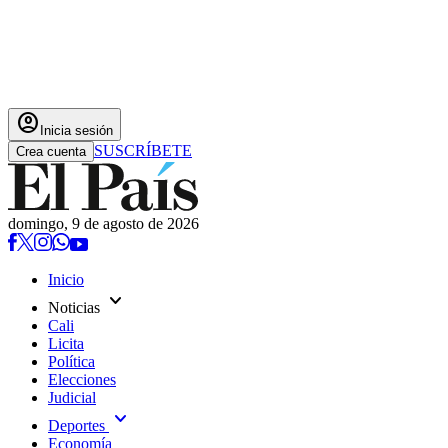
account_circle
Inicia sesión
SUSCRÍBETE
Crea cuenta
domingo, 9 de agosto de 2026
Inicio
expand_more
Noticias
Cali
Licita
Política
Elecciones
Judicial
expand_more
Deportes
Economía