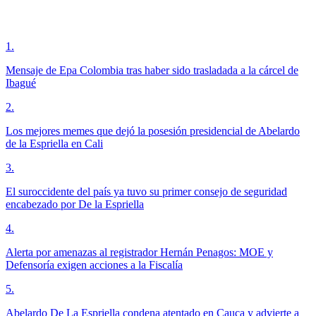
1
.
Mensaje de Epa Colombia tras haber sido trasladada a la cárcel de
Ibagué
2
.
Los mejores memes que dejó la posesión presidencial de Abelardo
de la Espriella en Cali
3
.
El suroccidente del país ya tuvo su primer consejo de seguridad
encabezado por De la Espriella
4
.
Alerta por amenazas al registrador Hernán Penagos: MOE y
Defensoría exigen acciones a la Fiscalía
5
.
Abelardo De La Espriella condena atentado en Cauca y advierte a