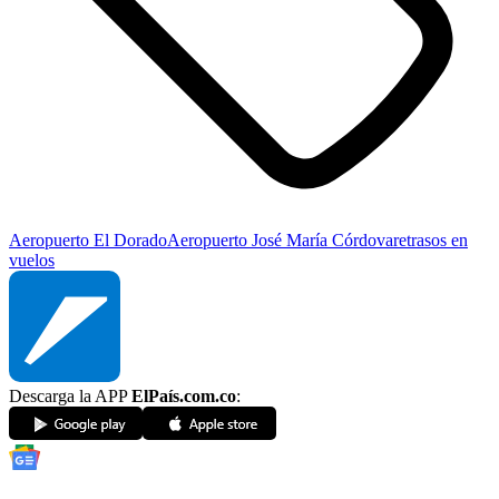
Aeropuerto El Dorado
Aeropuerto José María Córdova
retrasos en
vuelos
Descarga la APP
ElPaís.com.co
: