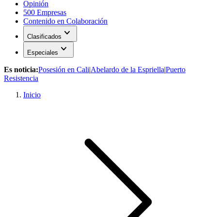
Opinión
500 Empresas
Contenido en Colaboración
expand_more
Clasificados
expand_more
Especiales
Es noticia:
Posesión en Cali
|
Abelardo de la Espriella
|
Puerto
Resistencia
Inicio