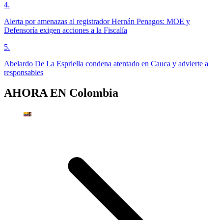
4
.
Alerta por amenazas al registrador Hernán Penagos: MOE y
Defensoría exigen acciones a la Fiscalía
5
.
Abelardo De La Espriella condena atentado en Cauca y advierte a
responsables
AHORA EN
Colombia