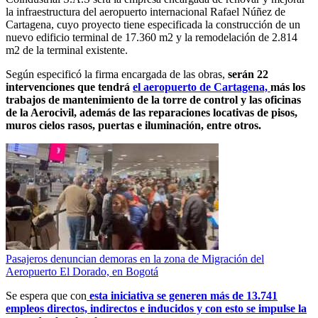
la infraestructura del aeropuerto internacional Rafael Núñez de
Cartagena, cuyo proyecto tiene especificada la construcción de un
nuevo edificio terminal de 17.360 m2 y la remodelación de 2.814
m2 de la terminal existente.
Según especificó la firma encargada de las obras,
serán 22
intervenciones que tendrá
el aeropuerto de Cartagena,
más los
trabajos de mantenimiento de la torre de control y las oficinas
de la Aerocivil, además de las reparaciones locativas de pisos,
muros cielos rasos, puertas e iluminación, entre otros.
Pasajeros denuncian demoras en la zona de Migración del
Aeropuerto El Dorado, en Bogotá
Se espera que con
esta iniciativa se generen más de 13.741
empleos directos, indirectos e inducidos y con esto se impulse la