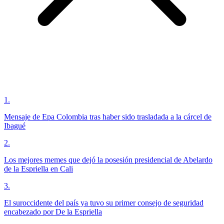
1
.
Mensaje de Epa Colombia tras haber sido trasladada a la cárcel de
Ibagué
2
.
Los mejores memes que dejó la posesión presidencial de Abelardo
de la Espriella en Cali
3
.
El suroccidente del país ya tuvo su primer consejo de seguridad
encabezado por De la Espriella