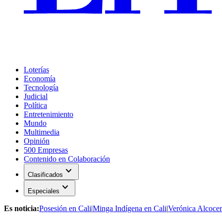
Loterías
Economía
Tecnología
Judicial
Política
Entretenimiento
Mundo
Multimedia
Opinión
500 Empresas
Contenido en Colaboración
expand_more
Clasificados
expand_more
Especiales
Es noticia:
Posesión en Cali
|
Minga Indígena en Cali
|
Verónica Alcocer