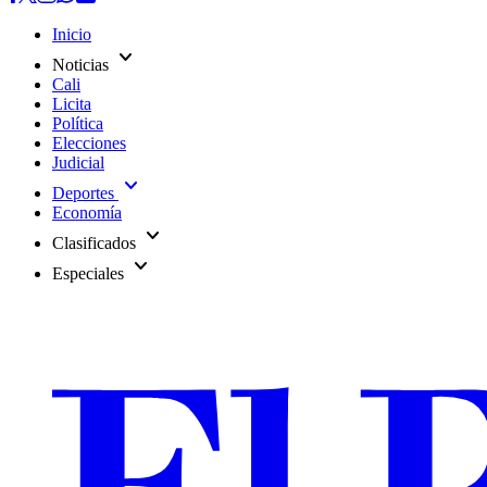
Inicio
expand_more
Noticias
Cali
Licita
Política
Elecciones
Judicial
expand_more
Deportes
Economía
expand_more
Clasificados
expand_more
Especiales