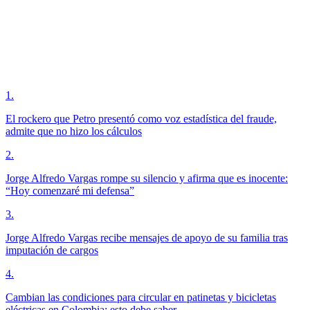
1
.
El rockero que Petro presentó como voz estadística del fraude,
admite que no hizo los cálculos
2
.
Jorge Alfredo Vargas rompe su silencio y afirma que es inocente:
“Hoy comenzaré mi defensa”
3
.
Jorge Alfredo Vargas recibe mensajes de apoyo de su familia tras
imputación de cargos
4
.
Cambian las condiciones para circular en patinetas y bicicletas
eléctricas en Colombia: esto debe saber