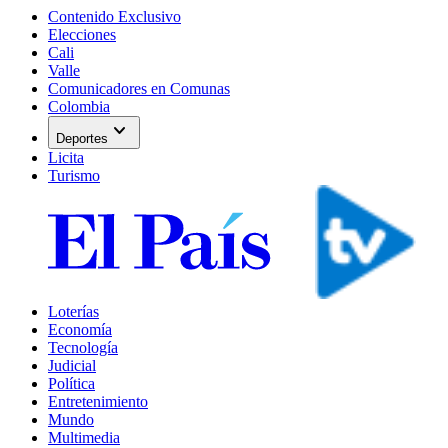
Contenido Exclusivo
Elecciones
Cali
Valle
Comunicadores en Comunas
Colombia
expand_more
Deportes
Licita
Turismo
Loterías
Economía
Tecnología
Judicial
Política
Entretenimiento
Mundo
Multimedia