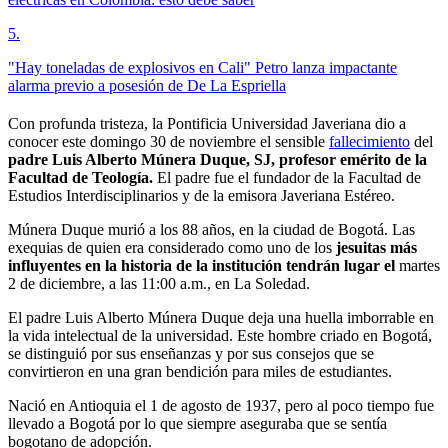
5
.
"Hay toneladas de explosivos en Cali" Petro lanza impactante
alarma previo a posesión de De La Espriella
Con profunda tristeza, la Pontificia Universidad Javeriana dio a
conocer este domingo 30 de noviembre el sensible
fallecimiento
del
padre Luis Alberto Múnera Duque, SJ, profesor emérito de la
Facultad de Teología.
El padre fue el fundador de la Facultad de
Estudios Interdisciplinarios y de la emisora Javeriana Estéreo.
Múnera Duque murió a los 88 años, en la ciudad de Bogotá. Las
exequias de quien era considerado como uno de los
jesuitas más
influyentes en la historia de la institución tendrán lugar el
martes
2 de diciembre, a las 11:00 a.m., en La Soledad.
El padre Luis Alberto Múnera Duque deja una huella imborrable en
la vida intelectual de la universidad. Este hombre criado en Bogotá,
se distinguió por sus enseñanzas y por sus consejos que se
convirtieron en una gran bendición para miles de estudiantes.
Nació en Antioquia el 1 de agosto de 1937, pero al poco tiempo fue
llevado a Bogotá por lo que siempre aseguraba que se sentía
bogotano de adopción.