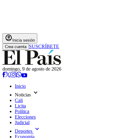
account_circle
Inicia sesión
SUSCRÍBETE
Crea cuenta
domingo, 9 de agosto de 2026
Inicio
expand_more
Noticias
Cali
Licita
Política
Elecciones
Judicial
expand_more
Deportes
Economía