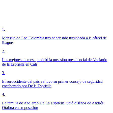
1
.
Mensaje de Epa Colombia tras haber sido trasladada a la cárcel de
Ibagué
2
.
Los mejores memes que dejó la posesión presidencial de Abelardo
de la Espriella en Cali
3
.
El suroccidente del país ya tuvo su primer consejo de seguridad
encabezado por De la Espriella
4
.
La familia de Abelardo De La Espriella lució diseños de Andrés
Otálora en su posesión