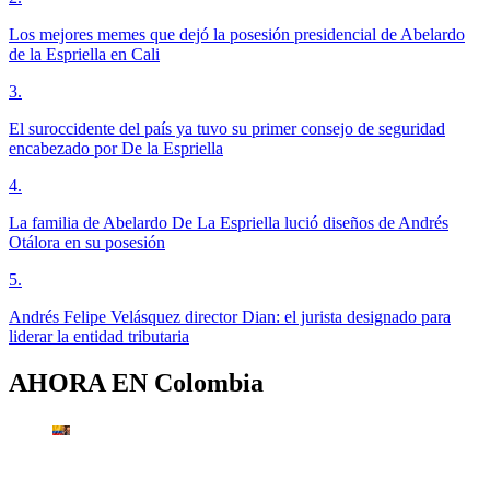
Los mejores memes que dejó la posesión presidencial de Abelardo
de la Espriella en Cali
3
.
El suroccidente del país ya tuvo su primer consejo de seguridad
encabezado por De la Espriella
4
.
La familia de Abelardo De La Espriella lució diseños de Andrés
Otálora en su posesión
5
.
Andrés Felipe Velásquez director Dian: el jurista designado para
liderar la entidad tributaria
AHORA EN
Colombia