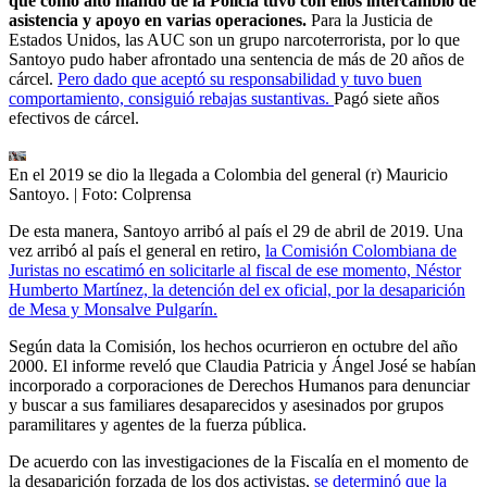
que como alto mando de la Policía tuvo con ellos intercambio de
asistencia y apoyo en varias operaciones.
Para la Justicia de
Estados Unidos, las AUC son un grupo narcoterrorista, por lo que
Santoyo pudo haber afrontado una sentencia de más de 20 años de
cárcel.
Pero dado que aceptó su responsabilidad y tuvo buen
comportamiento, consiguió rebajas sustantivas.
Pagó siete años
efectivos de cárcel.
En el 2019 se dio la llegada a Colombia del general (r) Mauricio
Santoyo.
| Foto:
Colprensa
De esta manera, Santoyo arribó al país el 29 de abril de 2019. Una
vez arribó al país el general en retiro,
la Comisión Colombiana de
Juristas no escatimó en solicitarle al fiscal de ese momento, Néstor
Humberto Martínez, la detención del ex oficial, por la desaparición
de Mesa y Monsalve Pulgarín.
Según data la Comisión, los hechos ocurrieron en octubre del año
2000. El informe reveló que Claudia Patricia y Ángel José se habían
incorporado a corporaciones de Derechos Humanos para denunciar
y buscar a sus familiares desaparecidos y asesinados por grupos
paramilitares y agentes de la fuerza pública.
De acuerdo con las investigaciones de la Fiscalía en el momento de
la desaparición forzada de los dos activistas,
se determinó que la