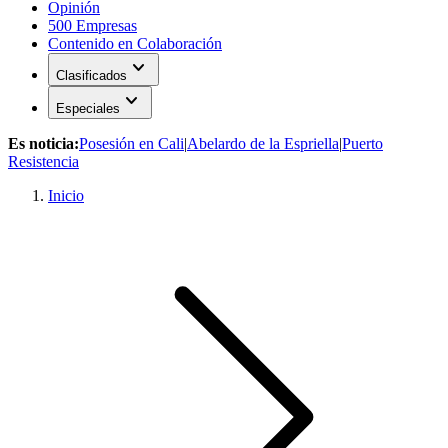
Opinión
500 Empresas
Contenido en Colaboración
expand_more
Clasificados
expand_more
Especiales
Es noticia:
Posesión en Cali
|
Abelardo de la Espriella
|
Puerto
Resistencia
Inicio