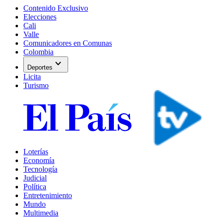
Contenido Exclusivo
Elecciones
Cali
Valle
Comunicadores en Comunas
Colombia
expand_more
Deportes
Licita
Turismo
Loterías
Economía
Tecnología
Judicial
Política
Entretenimiento
Mundo
Multimedia