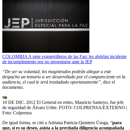
COLOMBIA A siete exguerrilleros de las Farc les abrirían incidente
de incumplimiento por no presentarse ante la JEP
“De ser su voluntad, los magistrados podrán allegar a este
despacho un temario a ser desarrollado por el compareciente en la
audiencia, el cual le será trasladado oportunamente”,
dice el
documento.
10 DE DIC. 2012 El General en retiro, Mauricio Santoyo, fue jefe
de seguridad de Álvaro Uribe. FOTO: COLPRENSA/EXTERNO
|
Foto:
Colprensa
De igual forma, se citó a Adriana Patricia Quintero Úsuga, “
para
que, si es su deseo, asista a la precitada diligencia acompañada