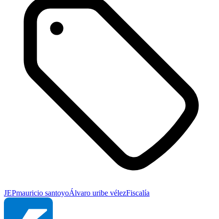
JEP
mauricio santoyo
Álvaro uribe vélez
Fiscalía