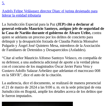
5
.
Andrés Felipe Velásquez director Dian: el jurista designado para
liderar la entidad tributaria
La Jurisdicción Especial para la Paz
(JEP) citó a declarar al
general retirado Mauricio Santoyo, antiguo jefe de seguridad de
la Casa de Nariño durante el gobierno de Álvaro Uribe,
contra
quien se adelanta un proceso por los delitos de concierto para
delinquir y la desaparición forzada de Claudia Patricia Monsalve
Pulgarín y Ángel José Quintero Mesa, miembros de la Asociación
de Familiares de Detenidos y Desaparecidos (Asfaddes).
“Citar al señor Mauricio Alfonso Santoyo Velasco, en compañía de
su defensor, a una audiencia adicional de aporte a la verdad plena
con el concurso de los magistrados Óscar Javier Parra Vera y
Gustavo Adolfo Salazar Arbeláez que adelantan el macrocaso 008
en la SRVR”, dice el auto de la citación.
La audiencia, dice el documento, se realizará de manera presencial
el 21 de marzo de 2024 a las 9:00 a. m. en la sede principal de esta
Jurisdicción en Bogotá, amplíe los detalles acerca de los delitos que
le fueron imputados.