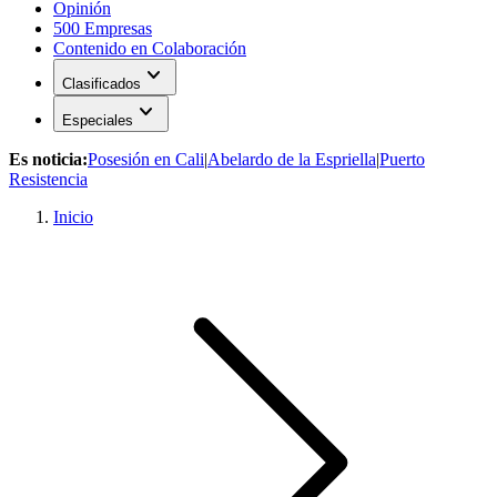
Opinión
500 Empresas
Contenido en Colaboración
expand_more
Clasificados
expand_more
Especiales
Es noticia:
Posesión en Cali
|
Abelardo de la Espriella
|
Puerto
Resistencia
Inicio