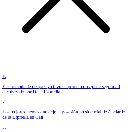
1
.
El suroccidente del país ya tuvo su primer consejo de seguridad
encabezado por De la Espriella
2
.
Los mejores memes que dejó la posesión presidencial de Abelardo
de la Espriella en Cali
3
.