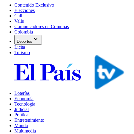
Contenido Exclusivo
Elecciones
Cali
Valle
Comunicadores en Comunas
Colombia
expand_more
Deportes
Licita
Turismo
Loterías
Economía
Tecnología
Judicial
Política
Entretenimiento
Mundo
Multimedia