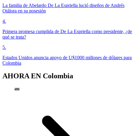
La familia de Abelardo De La Espriella lució diseños de Andrés
Otálora en su posesión
4
.
Primera promesa cumplida de De La Espriella como presidente, ¿de
qué se trata?
5
.
Estados Unidos anuncia apoyo de U$1000 millones de dólares para
Colombia
AHORA EN
Colombia