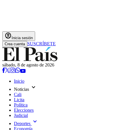
account_circle
Inicia sesión
SUSCRÍBETE
Crea cuenta
sábado, 8 de agosto de 2026
Inicio
expand_more
Noticias
Cali
Licita
Política
Elecciones
Judicial
expand_more
Deportes
Economía