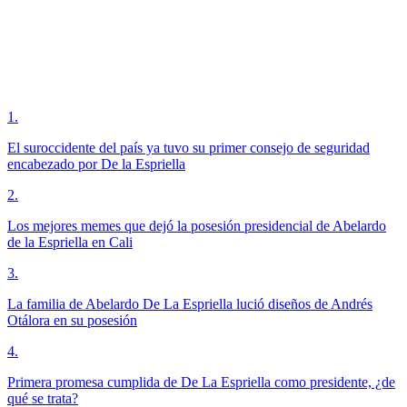
1
.
El suroccidente del país ya tuvo su primer consejo de seguridad
encabezado por De la Espriella
2
.
Los mejores memes que dejó la posesión presidencial de Abelardo
de la Espriella en Cali
3
.
La familia de Abelardo De La Espriella lució diseños de Andrés
Otálora en su posesión
4
.
Primera promesa cumplida de De La Espriella como presidente, ¿de
qué se trata?