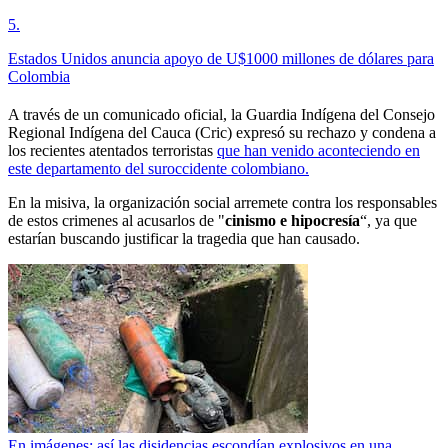
5
.
Estados Unidos anuncia apoyo de U$1000 millones de dólares para
Colombia
A través de un comunicado oficial, la Guardia Indígena del Consejo
Regional Indígena del Cauca (Cric) expresó su rechazo y condena a
los recientes atentados terroristas
que han venido aconteciendo en
este departamento del suroccidente colombiano.
En la misiva, la organización social arremete contra los responsables
de estos crimenes al acusarlos de "
cinismo e hipocresía
“, ya que
estarían buscando justificar la tragedia que han causado.
En imágenes: así las disidencias escondían explosivos en una