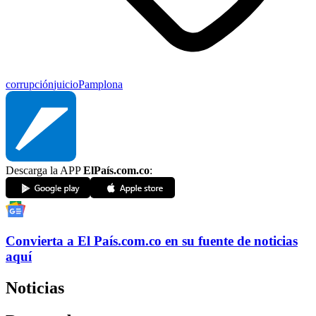
corrupción
juicio
Pamplona
Descarga la APP
ElPaís.com.co
:
Convierta a
El País
.com.co
en su fuente de noticias
aquí
Noticias