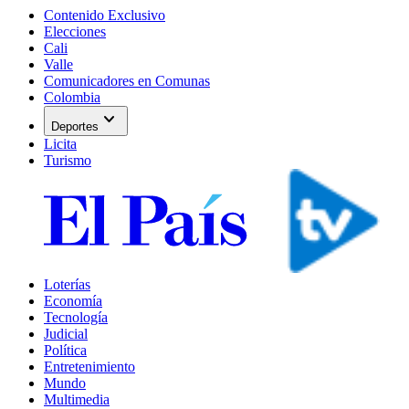
Contenido Exclusivo
Elecciones
Cali
Valle
Comunicadores en Comunas
Colombia
expand_more
Deportes
Licita
Turismo
Loterías
Economía
Tecnología
Judicial
Política
Entretenimiento
Mundo
Multimedia