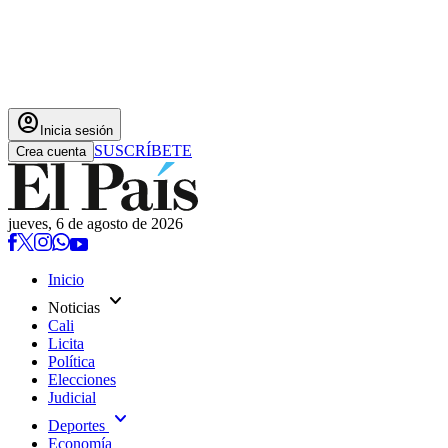
account_circle
Inicia sesión
SUSCRÍBETE
Crea cuenta
jueves, 6 de agosto de 2026
Inicio
expand_more
Noticias
Cali
Licita
Política
Elecciones
Judicial
expand_more
Deportes
Economía