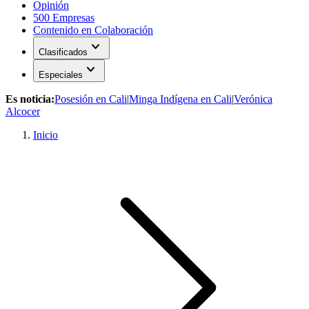
Opinión
500 Empresas
Contenido en Colaboración
expand_more
Clasificados
expand_more
Especiales
Es noticia:
Posesión en Cali
|
Minga Indígena en Cali
|
Verónica
Alcocer
Inicio