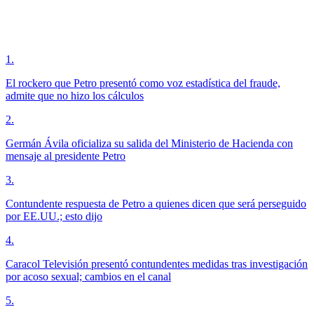
1
.
El rockero que Petro presentó como voz estadística del fraude,
admite que no hizo los cálculos
2
.
Germán Ávila oficializa su salida del Ministerio de Hacienda con
mensaje al presidente Petro
3
.
Contundente respuesta de Petro a quienes dicen que será perseguido
por EE.UU.; esto dijo
4
.
Caracol Televisión presentó contundentes medidas tras investigación
por acoso sexual; cambios en el canal
5
.