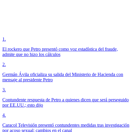
1
.
El rockero que Petro presentó como voz estadística del fraude,
admite que no hizo los cálculos
2
.
Germán Ávila oficializa su salida del Ministerio de Hacienda con
mensaje al presidente Petro
3
.
Contundente respuesta de Petro a quienes dicen que será perseguido
por EE.UU.; esto dijo
4
.
Caracol Televisión presentó contundentes medidas tras investigación
por acoso sexual; cambios en el canal