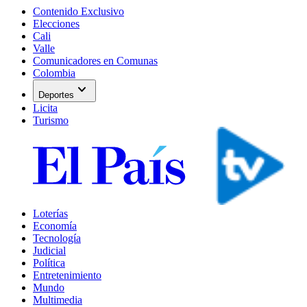
Contenido Exclusivo
Elecciones
Cali
Valle
Comunicadores en Comunas
Colombia
expand_more
Deportes
Licita
Turismo
Loterías
Economía
Tecnología
Judicial
Política
Entretenimiento
Mundo
Multimedia