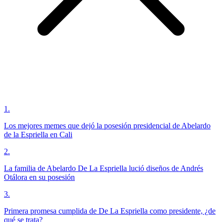
1
.
Los mejores memes que dejó la posesión presidencial de Abelardo
de la Espriella en Cali
2
.
La familia de Abelardo De La Espriella lució diseños de Andrés
Otálora en su posesión
3
.
Primera promesa cumplida de De La Espriella como presidente, ¿de
qué se trata?