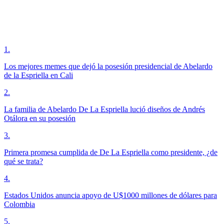
1
.
Los mejores memes que dejó la posesión presidencial de Abelardo
de la Espriella en Cali
2
.
La familia de Abelardo De La Espriella lució diseños de Andrés
Otálora en su posesión
3
.
Primera promesa cumplida de De La Espriella como presidente, ¿de
qué se trata?
4
.
Estados Unidos anuncia apoyo de U$1000 millones de dólares para
Colombia
5
.