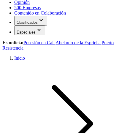
Opinión
500 Empresas
Contenido en Colaboración
expand_more
Clasificados
expand_more
Especiales
Es noticia:
Posesión en Cali
|
Abelardo de la Espriella
|
Puerto
Resistencia
Inicio