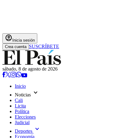
account_circle
Inicia sesión
SUSCRÍBETE
Crea cuenta
sábado, 8 de agosto de 2026
Inicio
expand_more
Noticias
Cali
Licita
Política
Elecciones
Judicial
expand_more
Deportes
Economía