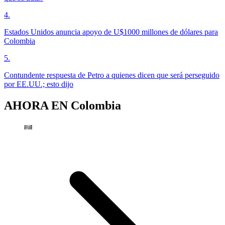
4
.
Estados Unidos anuncia apoyo de U$1000 millones de dólares para
Colombia
5
.
Contundente respuesta de Petro a quienes dicen que será perseguido
por EE.UU.; esto dijo
AHORA EN
Colombia