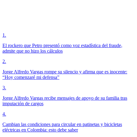
1
.
El rockero que Petro presentó como voz estadística del fraude,
admite que no hizo los cálculos
2
.
Jorge Alfredo Vargas rompe su silencio y afirma que es inocente:
“Hoy comenzaré mi defensa”
3
.
Jorge Alfredo Vargas recibe mensajes de apoyo de su familia tras
imputación de cargos
4
.
Cambian las condiciones para circular en patinetas y bicicletas
eléctricas en Colombia: esto debe saber