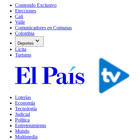
Contenido Exclusivo
Elecciones
Cali
Valle
Comunicadores en Comunas
Colombia
expand_more
Deportes
Licita
Turismo
Loterías
Economía
Tecnología
Judicial
Política
Entretenimiento
Mundo
Multimedia