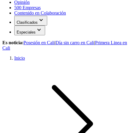
Opinión
500 Empresas
Contenido en Colaboración
expand_more
Clasificados
expand_more
Especiales
Es noticia:
Posesión en Cali
|
Día sin carro en Cali
|
Primera Linea en
Cali
Inicio