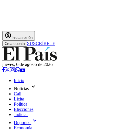
account_circle
Inicia sesión
SUSCRÍBETE
Crea cuenta
jueves, 6 de agosto de 2026
Inicio
expand_more
Noticias
Cali
Licita
Política
Elecciones
Judicial
expand_more
Deportes
Economía