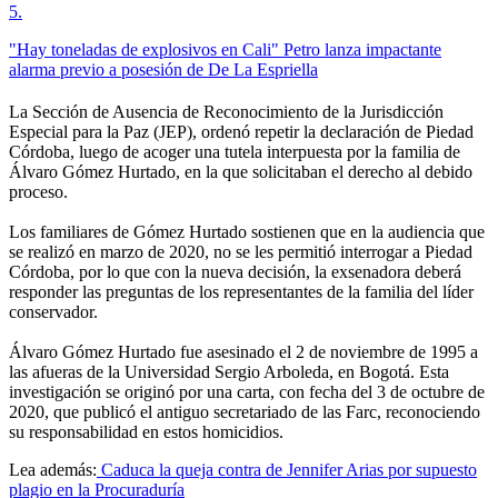
5
.
"Hay toneladas de explosivos en Cali" Petro lanza impactante
alarma previo a posesión de De La Espriella
La Sección de Ausencia de Reconocimiento de la Jurisdicción
Especial para la Paz (JEP), ordenó repetir la declaración de Piedad
Córdoba, luego de acoger una tutela interpuesta por la familia de
Álvaro Gómez Hurtado, en la que solicitaban el derecho al debido
proceso.
Los familiares de Gómez Hurtado sostienen que en la audiencia que
se realizó en marzo de 2020, no se les permitió interrogar a Piedad
Córdoba, por lo que con la nueva decisión, la exsenadora deberá
responder las preguntas de los representantes de la familia del líder
conservador.
Álvaro Gómez Hurtado fue asesinado el 2 de noviembre de 1995 a
las afueras de la Universidad Sergio Arboleda, en Bogotá. Esta
investigación se originó por una carta, con fecha del 3 de octubre de
2020, que publicó el antiguo secretariado de las Farc, reconociendo
su responsabilidad en estos homicidios.
Lea además:
Caduca la queja contra de Jennifer Arias por supuesto
plagio en la Procuraduría