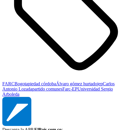
FARC
Bogota
piedad córdoba
Álvaro gómez hurtado
jep
Carlos
Antonio Lozada
partido comunes
Farc-EP
Universidad Sergio
Arboleda
Descarga la APP
ElPaís.com.co
: