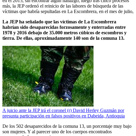
en el 2015, sin encontrar algún hallazgo, luego tras cinco procesos
más, la JEP ordenó el reinicio de las labores de búsqueda de las
víctimas que habría sepultadas en La Escombrera, en el mes de julio,
La JEP ha señalado que las víctimas de La Escombrera
habrían sido desaparecidas forzosamente y enterradas entre
1978 y 2016 debajo de 35.000 metros cúbicos de escombros y
tierra. De ellas, aproximadamente 140 son de la comuna 13.
A juicio ante la JEP irá el coronel (r) David Herley Guzmán por
presunta participación en falsos positivos en Dabeida, Antioquia
De los 502 desaparecidos de la comuna 13, un porcentaje muy bajo
son mujeres. Y al parecer uno de los cuerpos encontrados