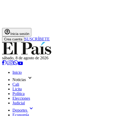
account_circle
Inicia sesión
SUSCRÍBETE
Crea cuenta
sábado, 8 de agosto de 2026
Inicio
expand_more
Noticias
Cali
Licita
Política
Elecciones
Judicial
expand_more
Deportes
Economía