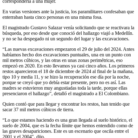
correspondería a una mujer.
En varias versiones ante la justicia, los paramilitares confesaban que
enterraban hasta cinco personas en una misma fosa.
El magistrado Gustavo Salazar venía solicitando que se reactivara la
búsqueda, por eso desde que conoció del hallazgo viajó a Medellín.
y no se ha despegado ni un segundo del lugar y las excavaciones.
“Las nuevas excavaciones empezaron el 29 de julio del 2024. Antes
habíamos hecho dos excavaciones puntuales, una en un punto con
mil metros cúbicos, y las otras en unas zonas perimétricas, eso
empezó en 2020. En esto llevamos ya casi cinco años. Los primeros
restos aparecieron el 18 de diciembre de 2024 al final de la mañana,
tipo 10 y media 11, y se hizo la recuperación ese día por la noche,
porque se creyó que yo debía estar presente, pero no es así. Las
madres se estuvieron muy angustiadas toda la tarde, porque ellas
presenciaron el hallazgo”, detalló el magistrado a El Colombiano.
Quien contó que para llegar y encontrar los restos, han tenido que
sacar 37 mil metros cúbicos de tierra.
“Lo que estamos haciendo es una gran llegada al suelo histórico, el
suelo de 2004, que es la fecha límite que hemos entendido como de
las graves desapariciones. Este es un escenario que oscila entre el
2001 y el 2004″, dijo.