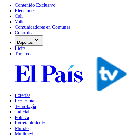
Contenido Exclusivo
Elecciones
Cali
Valle
Comunicadores en Comunas
Colombia
expand_more
Deportes
Licita
Turismo
Loterías
Economía
Tecnología
Judicial
Política
Entretenimiento
Mundo
Multimedia