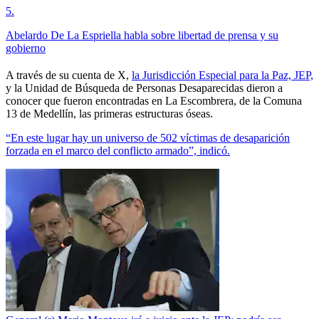
5
.
Abelardo De La Espriella habla sobre libertad de prensa y su
gobierno
A través de su cuenta de X,
la Jurisdicción Especial para la Paz, JEP,
y la Unidad de Búsqueda de Personas Desaparecidas dieron a
conocer que fueron encontradas en La Escombrera, de la Comuna
13 de Medellín, las primeras estructuras óseas.
“En este lugar hay un universo de 502 víctimas de desaparición
forzada en el marco del conflicto armado”, indicó.