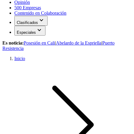
Opinión
500 Empresas
Contenido en Colaboración
expand_more
Clasificados
expand_more
Especiales
Es noticia:
Posesión en Cali
|
Abelardo de la Espriella
|
Puerto
Resistencia
Inicio