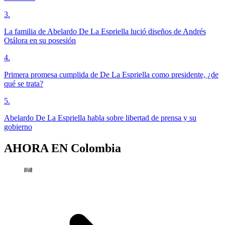
3
.
La familia de Abelardo De La Espriella lució diseños de Andrés
Otálora en su posesión
4
.
Primera promesa cumplida de De La Espriella como presidente, ¿de
qué se trata?
5
.
Abelardo De La Espriella habla sobre libertad de prensa y su
gobierno
AHORA EN
Colombia