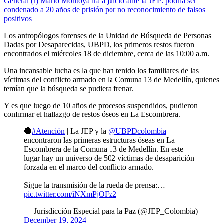
General (r) Mario Montoya irá a juicio ante la JEP: podría ser
condenado a 20 años de prisión por no reconocimiento de falsos
positivos
Los antropólogos forenses de la Unidad de Búsqueda de Personas
Dadas por Desaparecidas, UBPD, los primeros restos fueron
encontrados el miércoles 18 de diciembre, cerca de las 10:00 a.m.
Una incansable lucha es la que han tenido los familiares de las
víctimas del conflicto armado en la Comuna 13 de Medellín, quienes
temían que la búsqueda se pudiera frenar.
Y es que luego de 10 años de procesos suspendidos, pudieron
confirmar el hallazgo de restos óseos en La Escombrera.
🔴
#Atención
| La JEP y la
@UBPDcolombia
encontraron las primeras estructuras óseas en La
Escombrera de la Comuna 13 de Medellín. En este
lugar hay un universo de 502 víctimas de desaparición
forzada en el marco del conflicto armado.
Sigue la transmisión de la rueda de prensa:…
pic.twitter.com/iNXmPjOFz2
— Jurisdicción Especial para la Paz (@JEP_Colombia)
December 19, 2024