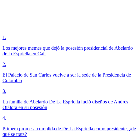
1
.
Los mejores memes que dejó la posesión presidencial de Abelardo
de la Espriella en Cali
2
.
El Palacio de San Carlos vuelve a ser la sede de la Presidencia de
Colombia
3
.
La familia de Abelardo De La Espriella lució diseños de Andrés
Otálora en su posesión
4
.
Primera promesa cumplida de De La Espriella como presidente, ¿de
qué se trata?