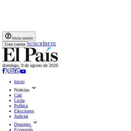
account_circle
Inicia sesión
SUSCRÍBETE
Crea cuenta
domingo, 9 de agosto de 2026
Inicio
expand_more
Noticias
Cali
Licita
Política
Elecciones
Judicial
expand_more
Deportes
Economía