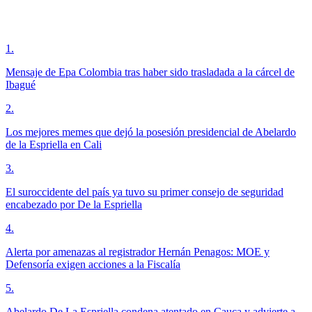
1
.
Mensaje de Epa Colombia tras haber sido trasladada a la cárcel de
Ibagué
2
.
Los mejores memes que dejó la posesión presidencial de Abelardo
de la Espriella en Cali
3
.
El suroccidente del país ya tuvo su primer consejo de seguridad
encabezado por De la Espriella
4
.
Alerta por amenazas al registrador Hernán Penagos: MOE y
Defensoría exigen acciones a la Fiscalía
5
.
Abelardo De La Espriella condena atentado en Cauca y advierte a