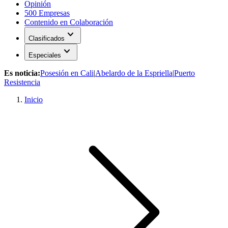
Opinión
500 Empresas
Contenido en Colaboración
expand_more
Clasificados
expand_more
Especiales
Es noticia:
Posesión en Cali
|
Abelardo de la Espriella
|
Puerto
Resistencia
Inicio