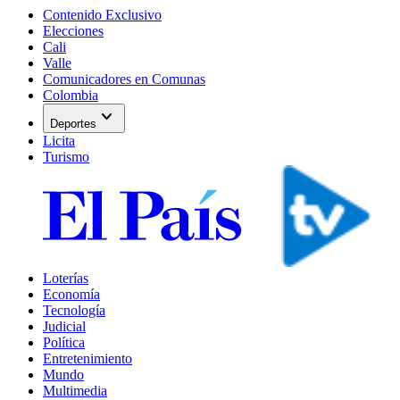
Contenido Exclusivo
Elecciones
Cali
Valle
Comunicadores en Comunas
Colombia
expand_more
Deportes
Licita
Turismo
Loterías
Economía
Tecnología
Judicial
Política
Entretenimiento
Mundo
Multimedia