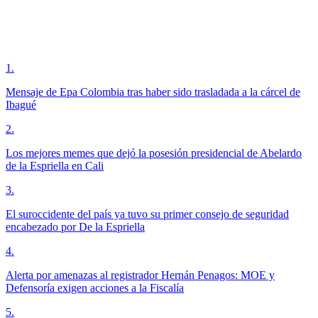
1
.
Mensaje de Epa Colombia tras haber sido trasladada a la cárcel de
Ibagué
2
.
Los mejores memes que dejó la posesión presidencial de Abelardo
de la Espriella en Cali
3
.
El suroccidente del país ya tuvo su primer consejo de seguridad
encabezado por De la Espriella
4
.
Alerta por amenazas al registrador Hernán Penagos: MOE y
Defensoría exigen acciones a la Fiscalía
5
.