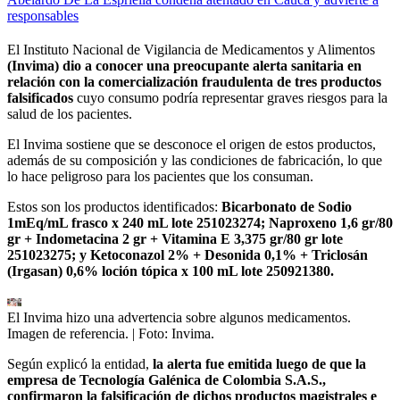
responsables
El Instituto Nacional de Vigilancia de Medicamentos y Alimentos
(Invima) dio a conocer una preocupante alerta sanitaria en
relación con la comercialización fraudulenta de tres productos
falsificados
cuyo consumo podría representar graves riesgos para la
salud de los pacientes.
El Invima sostiene que se desconoce el origen de estos productos,
además de su composición y las condiciones de fabricación, lo que
lo hace peligroso para los pacientes que los consuman.
Estos son los productos identificados:
Bicarbonato de Sodio
1mEq/mL frasco x 240 mL lote 251023274; Naproxeno 1,6 gr/80
gr + Indometacina 2 gr + Vitamina E 3,375 gr/80 gr lote
251023275; y Ketoconazol 2% + Desonida 0,1% + Triclosán
(Irgasan) 0,6% loción tópica x 100 mL lote 250921380.
El Invima hizo una advertencia sobre algunos medicamentos.
Imagen de referencia.
| Foto:
Invima.
Según explicó la entidad,
la alerta fue emitida luego de que la
empresa de Tecnología Galénica de Colombia S.A.S.,
confirmaron la falsificación de dichos productos magistrales e