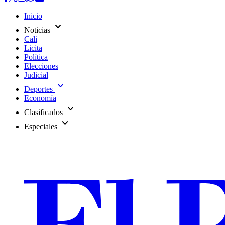
Inicio
expand_more
Noticias
Cali
Licita
Política
Elecciones
Judicial
expand_more
Deportes
Economía
expand_more
Clasificados
expand_more
Especiales