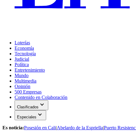
Loterías
Economía
Tecnología
Judicial
Política
Entretenimiento
Mundo
Multimedia
Opinión
500 Empresas
Contenido en Colaboración
expand_more
Clasificados
expand_more
Especiales
Es noticia:
Posesión en Cali
|
Abelardo de la Espriella
|
Puerto Resistenc