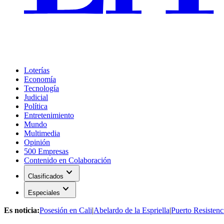
Loterías
Economía
Tecnología
Judicial
Política
Entretenimiento
Mundo
Multimedia
Opinión
500 Empresas
Contenido en Colaboración
expand_more
Clasificados
expand_more
Especiales
Es noticia:
Posesión en Cali
|
Abelardo de la Espriella
|
Puerto Resistenc