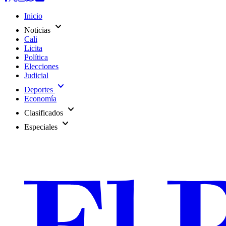
Inicio
expand_more
Noticias
Cali
Licita
Política
Elecciones
Judicial
expand_more
Deportes
Economía
expand_more
Clasificados
expand_more
Especiales