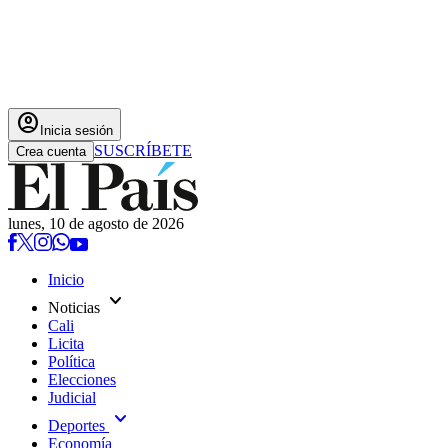
account_circle
Inicia sesión
SUSCRÍBETE
Crea cuenta
lunes, 10 de agosto de 2026
Inicio
expand_more
Noticias
Cali
Licita
Política
Elecciones
Judicial
expand_more
Deportes
Economía