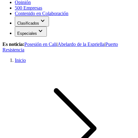
Opinión
500 Empresas
Contenido en Colaboración
expand_more
Clasificados
expand_more
Especiales
Es noticia:
Posesión en Cali
|
Abelardo de la Espriella
|
Puerto
Resistencia
Inicio