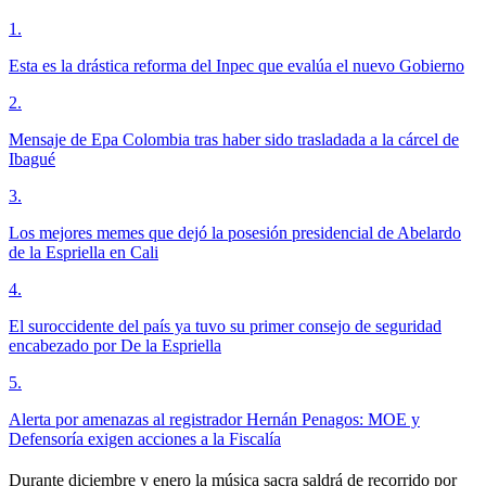
1
.
Esta es la drástica reforma del Inpec que evalúa el nuevo Gobierno
2
.
Mensaje de Epa Colombia tras haber sido trasladada a la cárcel de
Ibagué
3
.
Los mejores memes que dejó la posesión presidencial de Abelardo
de la Espriella en Cali
4
.
El suroccidente del país ya tuvo su primer consejo de seguridad
encabezado por De la Espriella
5
.
Alerta por amenazas al registrador Hernán Penagos: MOE y
Defensoría exigen acciones a la Fiscalía
Durante diciembre y enero la música sacra saldrá de recorrido por