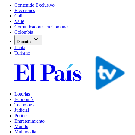
Contenido Exclusivo
Elecciones
Cali
Valle
Comunicadores en Comunas
Colombia
expand_more
Deportes
Licita
Turismo
Loterías
Economía
Tecnología
Judicial
Política
Entretenimiento
Mundo
Multimedia