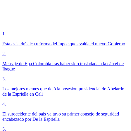
1
.
Esta es la drástica reforma del Inpec que evalúa el nuevo Gobierno
2
.
Mensaje de Epa Colombia tras haber sido trasladada a la cárcel de
Ibagué
3
.
Los mejores memes que dejó la posesión presidencial de Abelardo
de la Espriella en Cali
4
.
El suroccidente del país ya tuvo su primer consejo de seguridad
encabezado por De la Espriella
5
.