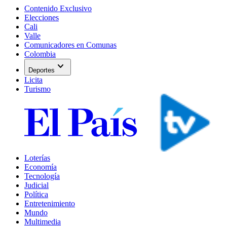
Contenido Exclusivo
Elecciones
Cali
Valle
Comunicadores en Comunas
Colombia
expand_more
Deportes
Licita
Turismo
Loterías
Economía
Tecnología
Judicial
Política
Entretenimiento
Mundo
Multimedia