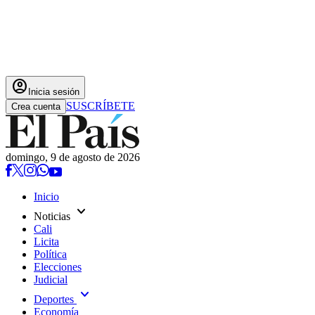
account_circle
Inicia sesión
SUSCRÍBETE
Crea cuenta
domingo, 9 de agosto de 2026
Inicio
expand_more
Noticias
Cali
Licita
Política
Elecciones
Judicial
expand_more
Deportes
Economía