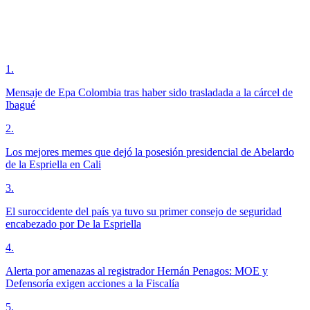
1
.
Mensaje de Epa Colombia tras haber sido trasladada a la cárcel de
Ibagué
2
.
Los mejores memes que dejó la posesión presidencial de Abelardo
de la Espriella en Cali
3
.
El suroccidente del país ya tuvo su primer consejo de seguridad
encabezado por De la Espriella
4
.
Alerta por amenazas al registrador Hernán Penagos: MOE y
Defensoría exigen acciones a la Fiscalía
5
.