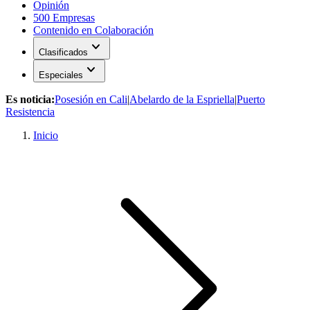
Opinión
500 Empresas
Contenido en Colaboración
expand_more
Clasificados
expand_more
Especiales
Es noticia:
Posesión en Cali
|
Abelardo de la Espriella
|
Puerto
Resistencia
Inicio