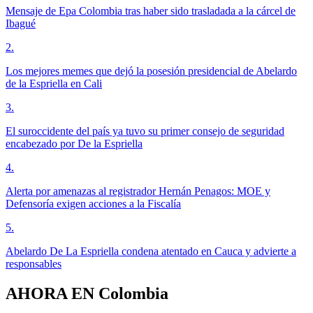
Mensaje de Epa Colombia tras haber sido trasladada a la cárcel de
Ibagué
2
.
Los mejores memes que dejó la posesión presidencial de Abelardo
de la Espriella en Cali
3
.
El suroccidente del país ya tuvo su primer consejo de seguridad
encabezado por De la Espriella
4
.
Alerta por amenazas al registrador Hernán Penagos: MOE y
Defensoría exigen acciones a la Fiscalía
5
.
Abelardo De La Espriella condena atentado en Cauca y advierte a
responsables
AHORA EN
Colombia