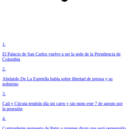
1
.
El Palacio de San Carlos vuelve a ser la sede de la Presidencia de
Colombia
2
.
Abelardo De La Espriella habla sobre libertad de prensa y su
gobierno
3
.
Cali y Cúcuta tendrán día sin carro y sin moto este 7 de agosto por
la posesión
4
.
Contundente respuesta de Petro a quienes dicen que será perseguido