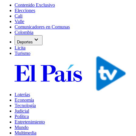
Contenido Exclusivo
Elecciones
Cali
Valle
Comunicadores en Comunas
Colombia
expand_more
Deportes
Licita
Turismo
Loterías
Economía
Tecnología
Judicial
Política
Entretenimiento
Mundo
Multimedia