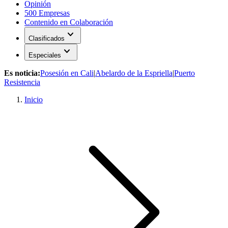
Opinión
500 Empresas
Contenido en Colaboración
expand_more
Clasificados
expand_more
Especiales
Es noticia:
Posesión en Cali
|
Abelardo de la Espriella
|
Puerto
Resistencia
Inicio