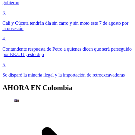
gobierno
3
.
Cali y Cúcuta tendrán día sin carro y sin moto este 7 de agosto por
la posesión
4
.
Contundente respuesta de Petro a quienes dicen que será perseguido
por EE.UU.; esto dijo
5
.
Se disparó la minería ilegal y la importación de retroexcavadoras
AHORA EN
Colombia