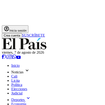
account_circle
Inicia sesión
SUSCRÍBETE
Crea cuenta
viernes, 7 de agosto de 2026
Inicio
expand_more
Noticias
Cali
Licita
Política
Elecciones
Judicial
expand_more
Deportes
Economía